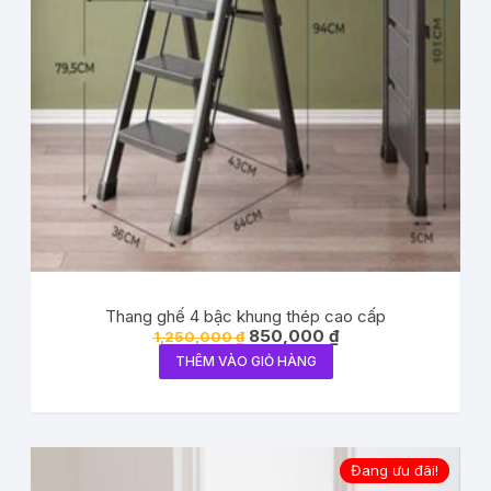
Thang ghế 4 bậc khung thép cao cấp
850,000
₫
1,250,000
₫
THÊM VÀO GIỎ HÀNG
Đang ưu đãi!