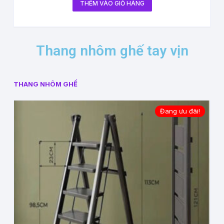
THÊM VÀO GIỎ HÀNG
Thang nhôm ghế tay vịn
THANG NHÔM GHẾ
Đang ưu đãi!