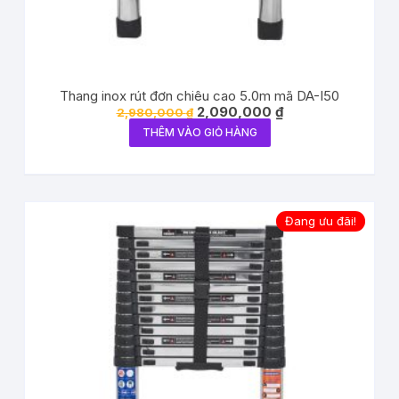
Thang inox rút đơn chiêu cao 5.0m mã DA-I50
2,090,000
₫
2,980,000
₫
THÊM VÀO GIỎ HÀNG
Đang ưu đãi!