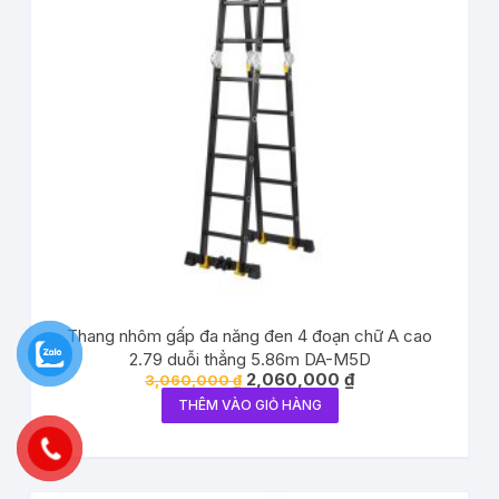
Thang nhôm gấp đa năng đen 4 đoạn chữ A cao
2.79 duỗi thẳng 5.86m DA-M5D
2,060,000
₫
3,060,000
₫
THÊM VÀO GIỎ HÀNG