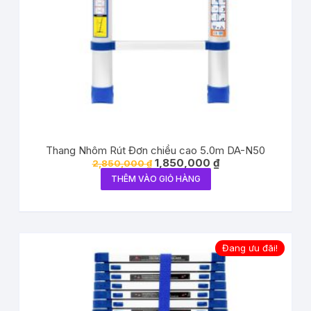
Thang Nhôm Rút Đơn chiều cao 5.0m DA-N50
1,850,000
₫
2,850,000
₫
THÊM VÀO GIỎ HÀNG
Đang ưu đãi!