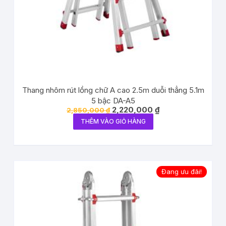
Thang nhôm rút lồng chữ A cao 2.5m duỗi thẳng 5.1m
5 bậc DA-A5
2,220,000
₫
2,850,000
₫
THÊM VÀO GIỎ HÀNG
Đang ưu đãi!