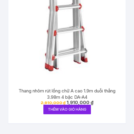
Thang nhôm rút lồng chữ A cao 1.9m duỗi thẳng
3.98m 4 bậc DA-A4
1,910,000
₫
2,910,000
₫
THÊM VÀO GIỎ HÀNG