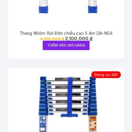
Thang Nhôm Rút Đơn chiều cao 5.4m DA-N54
2,100,000
₫
3,158,000
₫
THÊM VÀO GIỎ HÀNG
Đang ưu đãi!