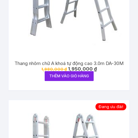
Thang nhôm chữ A khoá tự động cao 3.0m DA-30M
1,950,000
₫
1,980,000
₫
THÊM VÀO GIỎ HÀNG
Đang ưu đãi!