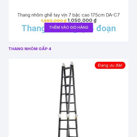
Thang nhôm ghế tay vịn 7 bậc cao 175cm DA-C7
1,050,000
₫
1,550,000
₫
Thang nhôm gấp 4 đoạn
THÊM VÀO GIỎ HÀNG
THANG NHÔM GẤP 4
Đang ưu đãi!