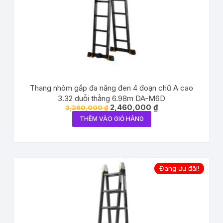
Thang nhôm gấp đa năng đen 4 đoạn chữ A cao
3.32 duỗi thẳng 6.98m DA-M6D
2,460,000
₫
3,260,000
₫
THÊM VÀO GIỎ HÀNG
Đang ưu đãi!