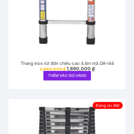
Thang inox rút đơn chiêu cao 4.4m mã DA-I44
1,890,000
₫
2,850,000
₫
THÊM VÀO GIỎ HÀNG
Đang ưu đãi!