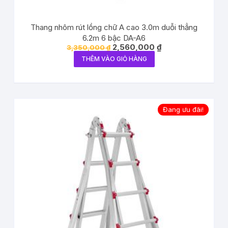
Thang nhôm rút lồng chữ A cao 3.0m duỗi thẳng
6.2m 6 bậc DA-A6
2,560,000
₫
3,350,000
₫
THÊM VÀO GIỎ HÀNG
Đang ưu đãi!