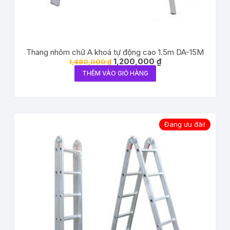
Thang nhôm chữ A khoá tự động cao 1.5m DA-15M
1,200,000
₫
1,480,000
₫
THÊM VÀO GIỎ HÀNG
Đang ưu đãi!