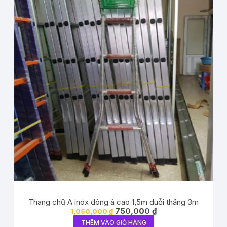
Thang chữ A inox đông á cao 1,5m duỗi thẳng 3m
750,000
₫
1,050,000
₫
THÊM VÀO GIỎ HÀNG