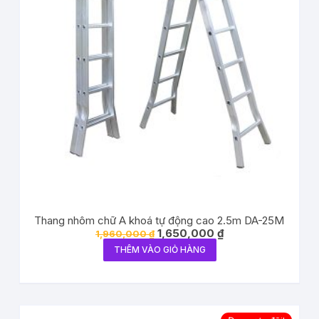
Thang nhôm chữ A khoá tự động cao 2.5m DA-25M
1,650,000
₫
1,960,000
₫
THÊM VÀO GIỎ HÀNG