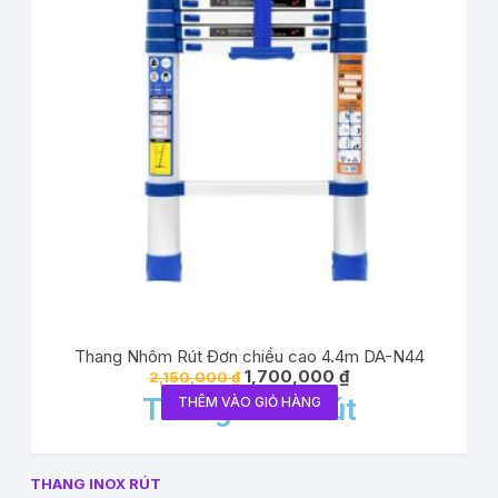
Thang Nhôm Rút Đơn chiều cao 4.4m DA-N44
1,700,000
₫
2,150,000
₫
Thang inox Rút
THÊM VÀO GIỎ HÀNG
THANG INOX RÚT