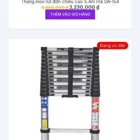
Thang inox rút đơn chiêu cao 5.4m mã DA-I54
2,230,000
₫
3,550,000
₫
THÊM VÀO GIỎ HÀNG
Đang ưu đãi!