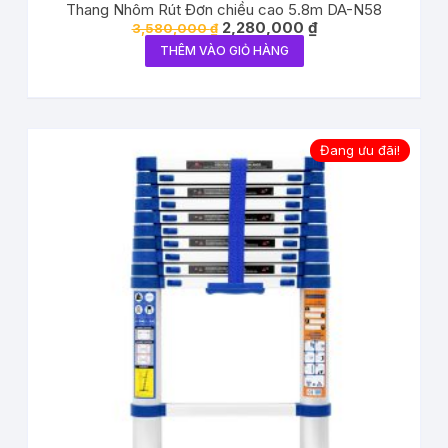
Thang Nhôm Rút Đơn chiều cao 5.8m DA-N58
2,280,000
₫
3,580,000
₫
THÊM VÀO GIỎ HÀNG
Đang ưu đãi!