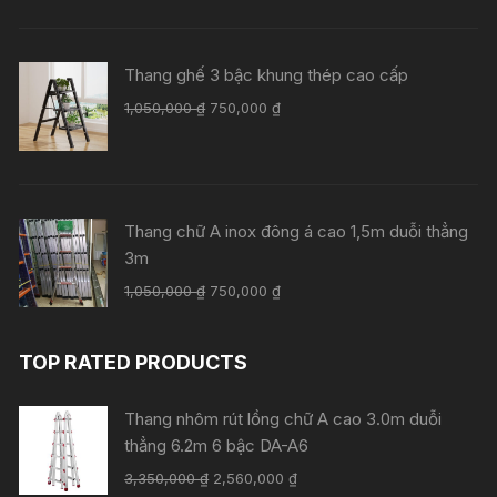
là:
tại
1,250,000 ₫.
là:
850,000 ₫.
Thang ghế 3 bậc khung thép cao cấp
Giá
Giá
1,050,000
₫
750,000
₫
gốc
hiện
là:
tại
1,050,000 ₫.
là:
750,000 ₫.
Thang chữ A inox đông á cao 1,5m duỗi thẳng
3m
Giá
Giá
1,050,000
₫
750,000
₫
gốc
hiện
là:
tại
TOP RATED PRODUCTS
1,050,000 ₫.
là:
750,000 ₫.
Thang nhôm rút lồng chữ A cao 3.0m duỗi
thẳng 6.2m 6 bậc DA-A6
Giá
Giá
3,350,000
₫
2,560,000
₫