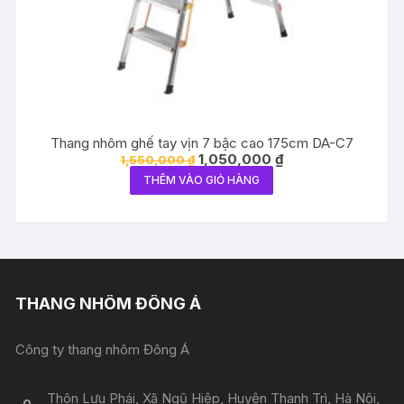
Thang nhôm ghế tay vịn 7 bậc cao 175cm DA-C7
Giá
Giá
1,050,000
₫
1,550,000
₫
gốc
hiện
THÊM VÀO GIỎ HÀNG
là:
tại
1,550,000 ₫.
là:
1,050,000 ₫.
THANG NHÔM ĐÔNG Á
Công ty thang nhôm Đông Á
Thôn Lưu Phái, Xã Ngũ Hiệp, Huyện Thanh Trì, Hà Nội,