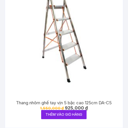
Thang nhôm ghế tay vịn 5 bậc cao 125cm DA-C5
Giá
Giá
925,000
₫
1,550,000
₫
gốc
hiện
THÊM VÀO GIỎ HÀNG
là:
tại
1,550,000 ₫.
là:
925,000 ₫.