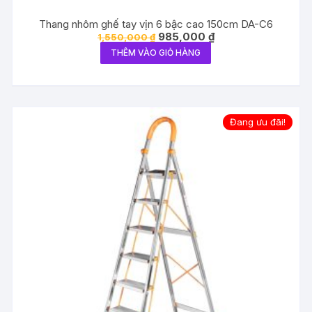
Thang nhôm ghế tay vịn 6 bậc cao 150cm DA-C6
Giá
Giá
985,000
₫
1,550,000
₫
gốc
hiện
THÊM VÀO GIỎ HÀNG
là:
tại
1,550,000 ₫.
là:
985,000 ₫.
Đang ưu đãi!