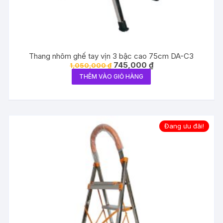
Thang nhôm ghế tay vịn 3 bậc cao 75cm DA-C3
Giá
Giá
745,000
₫
1,050,000
₫
gốc
hiện
THÊM VÀO GIỎ HÀNG
là:
tại
1,050,000 ₫.
là:
745,000 ₫.
Đang ưu đãi!