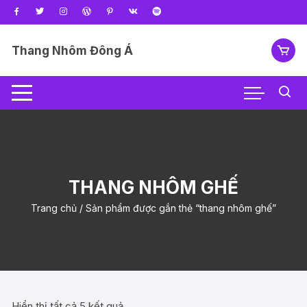
Chuyển
tới
nội
Thang Nhôm Đông Á
dung
THANG NHÔM GHẾ
Trang chủ
/ Sản phẩm được gắn thẻ “thang nhôm ghế”
Hiển thị tất cả 5 kết quả