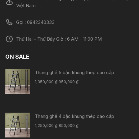
Việt Nam
Gọi : 0942340333
Thứ Hai - Thứ Bảy Giờ : 6 AM - 11:00 PM
ON SALE
Thang ghế 5 bậc khung thép cao cấp
Giá
Giá
1,350,000
₫
950,000
₫
gốc
hiện
là:
tại
1,350,000 ₫.
là:
950,000 ₫.
Thang ghế 4 bậc khung thép cao cấp
Giá
Giá
1,250,000
₫
850,000
₫
gốc
hiện