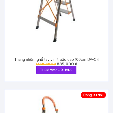
Thang nhôm ghế tay vịn 4 bậc cao 100cm DA-C4
Giá
Giá
835,000
₫
1,150,000
₫
gốc
hiện
THÊM VÀO GIỎ HÀNG
là:
tại
1,150,000 ₫.
là:
835,000 ₫.
Đang ưu đãi!