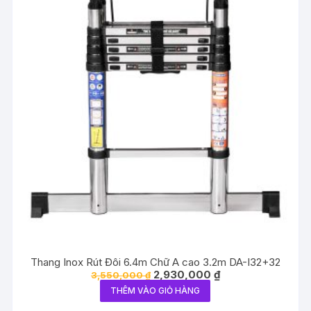
Thang Inox Rút Đôi 6.4m Chữ A cao 3.2m DA-I32+32
Giá
Giá
2,930,000
₫
3,550,000
₫
gốc
hiện
THÊM VÀO GIỎ HÀNG
là:
tại
3,550,000 ₫.
là: