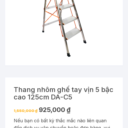
Thang nhôm ghế tay vịn 5 bậc
cao 125cm DA-C5
Giá
Giá
925,000
₫
1,550,000
₫
gốc
hiện
là:
tại
Nếu bạn có bất kỳ thắc mắc nào liên quan
1,550,000 ₫.
là:
925,000 ₫.
đến dịch vụ vận chuyển hoặc đơn hàng, vui