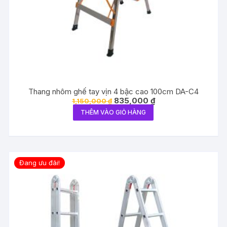
Thang nhôm ghế tay vịn 4 bậc cao 100cm DA-C4
Giá
Giá
835,000
₫
1,150,000
₫
gốc
hiện
THÊM VÀO GIỎ HÀNG
là:
tại
1,150,000 ₫.
là:
835,000 ₫.
Đang ưu đãi!