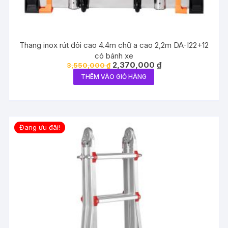
Thang inox rút đôi cao 4.4m chữ a cao 2,2m DA-I22+12
có bánh xe
Giá
Giá
2,370,000
₫
3,550,000
₫
gốc
hiện
THÊM VÀO GIỎ HÀNG
là:
tại
3,550,000 ₫.
là:
2,370,000 ₫.
Đang ưu đãi!