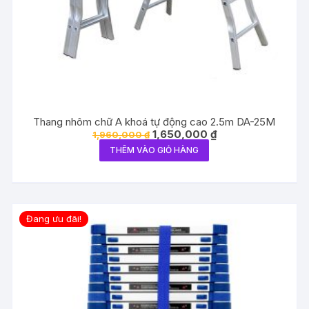
Thang nhôm chữ A khoá tự động cao 2.5m DA-25M
Giá
Giá
1,650,000
₫
1,960,000
₫
gốc
hiện
THÊM VÀO GIỎ HÀNG
là:
tại
1,960,000 ₫.
là:
1,650,000 ₫.
Đang ưu đãi!