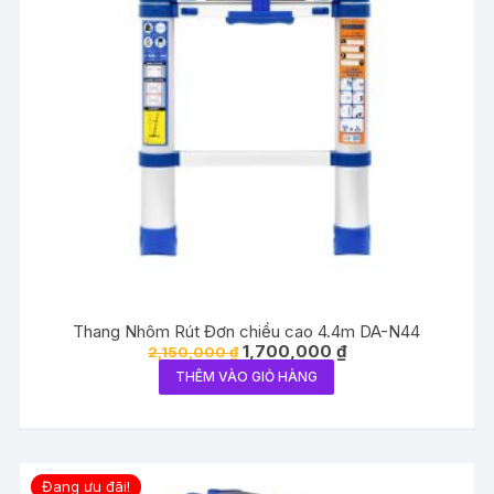
Thang Nhôm Rút Đơn chiều cao 4.4m DA-N44
Giá
Giá
1,700,000
₫
2,150,000
₫
gốc
hiện
THÊM VÀO GIỎ HÀNG
là:
tại
2,150,000 ₫.
là:
1,700,000 ₫.
Đang ưu đãi!