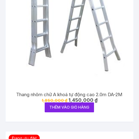
Thang nhôm chữ A khoá tự động cao 2.0m DA-2M
Giá
Giá
1,450,000
₫
1,850,000
₫
gốc
hiện
THÊM VÀO GIỎ HÀNG
là:
tại
1,850,000 ₫.
là:
1,450,000 ₫.
Đang ưu đãi!