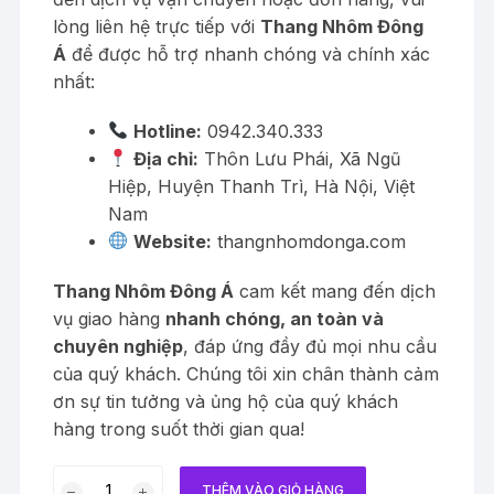
lòng liên hệ trực tiếp với
Thang Nhôm Đông
Á
để được hỗ trợ nhanh chóng và chính xác
nhất:
Hotline:
0942.340.333
Địa chỉ:
Thôn Lưu Phái, Xã Ngũ
Hiệp, Huyện Thanh Trì, Hà Nội, Việt
Nam
Website:
thangnhomdonga.com
Thang Nhôm Đông Á
cam kết mang đến dịch
vụ giao hàng
nhanh chóng, an toàn và
chuyên nghiệp
, đáp ứng đầy đủ mọi nhu cầu
của quý khách. Chúng tôi xin chân thành cảm
ơn sự tin tưởng và ủng hộ của quý khách
hàng trong suốt thời gian qua!
Thang
THÊM VÀO GIỎ HÀNG