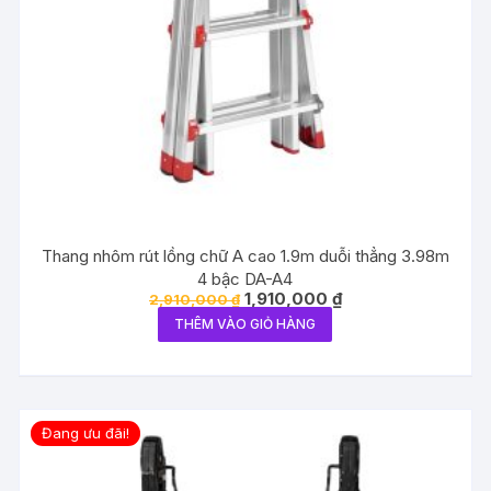
Thang nhôm rút lồng chữ A cao 1.9m duỗi thẳng 3.98m
4 bậc DA-A4
Giá
Giá
1,910,000
₫
2,910,000
₫
gốc
hiện
THÊM VÀO GIỎ HÀNG
là:
tại
2,910,000 ₫.
là:
1,910,000 ₫.
Đang ưu đãi!