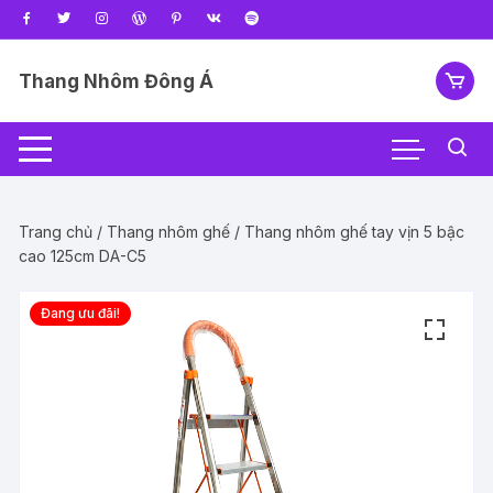
Chuyển
tới
nội
Thang Nhôm Đông Á
dung
Trang chủ
/
Thang nhôm ghế
/ Thang nhôm ghế tay vịn 5 bậc
cao 125cm DA-C5
Đang ưu đãi!