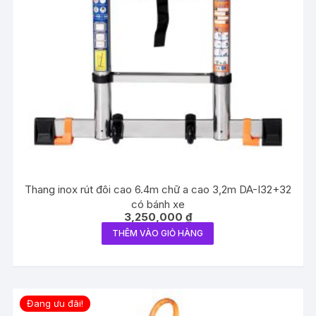
Thang inox rút đôi cao 6.4m chữ a cao 3,2m DA-I32+32
có bánh xe
3,250,000
₫
THÊM VÀO GIỎ HÀNG
Đang ưu đãi!