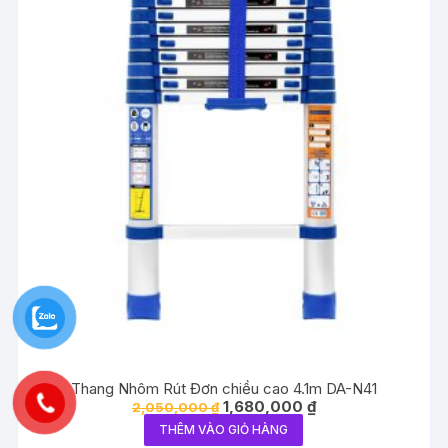
Thang Nhôm Rút Đơn chiều cao 4.1m DA-N41
Giá
Giá
1,680,000
₫
2,050,000
₫
gốc
hiện
THÊM VÀO GIỎ HÀNG
là:
tại