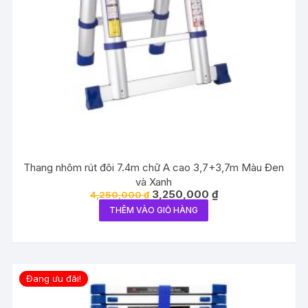
Thang nhôm rút đôi 7.4m chữ A cao 3,7+3,7m Màu Đen
và Xanh
Giá
Giá
3,250,000
₫
4,250,000
₫
gốc
hiện
THÊM VÀO GIỎ HÀNG
là:
tại
4,250,000 ₫.
là:
3,250,000 ₫.
Đang ưu đãi!