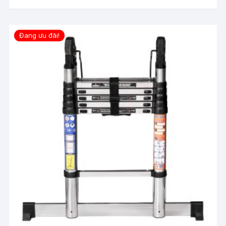
2,930,000 ₫.
Đang ưu đãi!