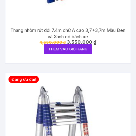
Thang nhôm rút đôi 7.4m chữ A cao 3,7+3,7m Màu Đen
và Xanh có bánh xe
Giá
Giá
3,550,000
₫
4,550,000
₫
gốc
hiện
THÊM VÀO GIỎ HÀNG
là:
tại
4,550,000 ₫.
là:
3,550,000 ₫.
Đang ưu đãi!