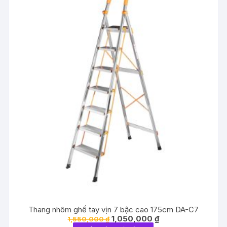
Thang nhôm ghế tay vịn 7 bậc cao 175cm DA-C7
Giá
Giá
1,050,000
₫
1,550,000
₫
gốc
hiện