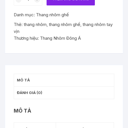
nhôm
ghế
Danh mục:
Thang nhôm ghế
tay
vịn
Thẻ:
thang nhôm
,
thang nhôm ghế
,
thang nhôm tay
5
vịn
bậc
Thương hiệu:
Thang Nhôm Đông Á
cao
125cm
DA-
C5
số
lượng
MÔ TẢ
ĐÁNH GIÁ (0)
MÔ TẢ