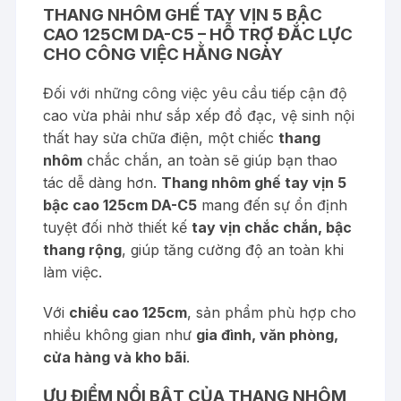
THANG NHÔM GHẾ TAY VỊN 5 BẬC
CAO 125CM DA-C5 – HỖ TRỢ ĐẮC LỰC
CHO CÔNG VIỆC HẰNG NGÀY
Đối với những công việc yêu cầu tiếp cận độ
cao vừa phải như sắp xếp đồ đạc, vệ sinh nội
thất hay sửa chữa điện, một chiếc
thang
nhôm
chắc chắn, an toàn sẽ giúp bạn thao
tác dễ dàng hơn.
Thang nhôm ghế tay vịn 5
bậc cao 125cm DA-C5
mang đến sự ổn định
tuyệt đối nhờ thiết kế
tay vịn chắc chắn, bậc
thang rộng
, giúp tăng cường độ an toàn khi
làm việc.
Với
chiều cao 125cm
, sản phẩm phù hợp cho
nhiều không gian như
gia đình, văn phòng,
cửa hàng và kho bãi
.
ƯU ĐIỂM NỔI BẬT CỦA THANG NHÔM