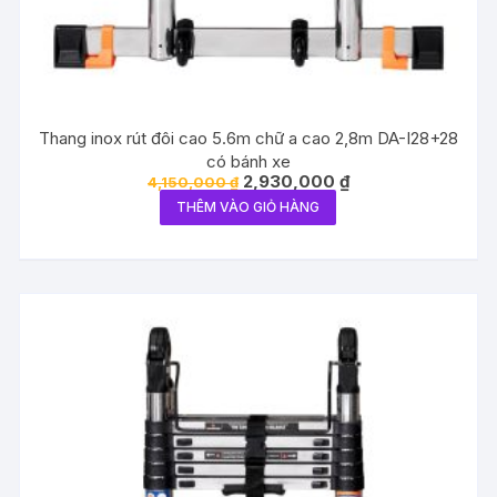
Thang inox rút đôi cao 5.6m chữ a cao 2,8m DA-I28+28
có bánh xe
Giá
Giá
2,930,000
₫
4,150,000
₫
gốc
hiện
THÊM VÀO GIỎ HÀNG
là:
tại
4,150,000 ₫.
là:
2,930,000 ₫.