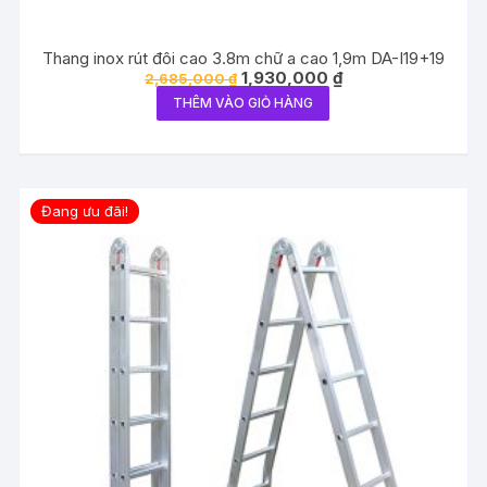
Thang inox rút đôi cao 3.8m chữ a cao 1,9m DA-I19+19
Giá
Giá
1,930,000
₫
2,685,000
₫
gốc
hiện
THÊM VÀO GIỎ HÀNG
là:
tại
2,685,000 ₫.
là:
1,930,000 ₫.
Đang ưu đãi!