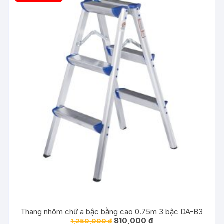
Thang nhôm chữ a bậc bằng cao 0.75m 3 bậc DA-B3
Giá
Giá
810,000
₫
1,250,000
₫