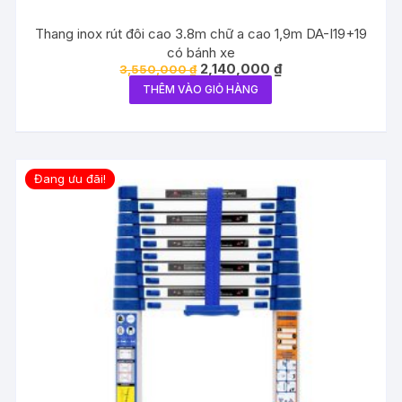
Thang inox rút đôi cao 3.8m chữ a cao 1,9m DA-I19+19
có bánh xe
Giá
Giá
2,140,000
₫
3,550,000
₫
gốc
hiện
THÊM VÀO GIỎ HÀNG
là:
tại
3,550,000 ₫.
là:
2,140,000 ₫.
Đang ưu đãi!