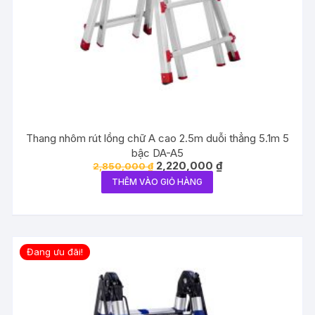
Thang nhôm rút lồng chữ A cao 2.5m duỗi thẳng 5.1m 5
bậc DA-A5
Giá
Giá
2,220,000
₫
2,850,000
₫
gốc
hiện
THÊM VÀO GIỎ HÀNG
là:
tại
2,850,000 ₫.
là:
2,220,000 ₫.
Đang ưu đãi!