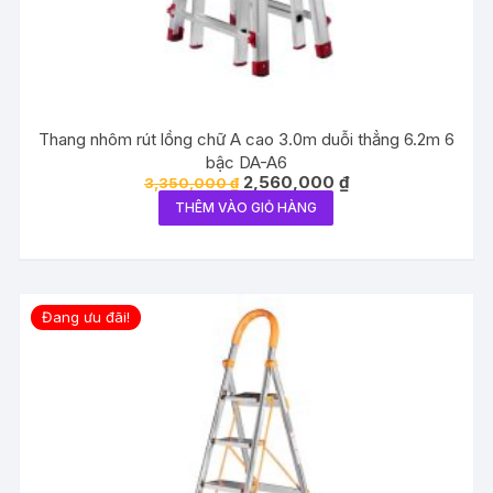
Thang nhôm rút lồng chữ A cao 3.0m duỗi thẳng 6.2m 6
bậc DA-A6
Giá
Giá
2,560,000
₫
3,350,000
₫
gốc
hiện
THÊM VÀO GIỎ HÀNG
là:
tại
3,350,000 ₫.
là:
2,560,000 ₫.
Đang ưu đãi!