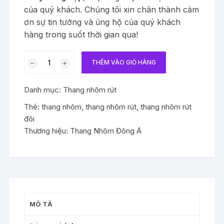
của quý khách. Chúng tôi xin chân thành cảm
ơn sự tin tưởng và ủng hộ của quý khách
hàng trong suốt thời gian qua!
Thang
THÊM VÀO GIỎ HÀNG
nhôm
rút
Danh mục:
Thang nhôm rút
đôi
5.6m
Thẻ:
thang nhôm
,
thang nhôm rút
,
thang nhôm rút
chữ
đôi
A
Thương hiệu:
Thang Nhôm Đông Á
cao
2,8+2,8m
Màu
Đen
và
Xanh
MÔ TẢ
có