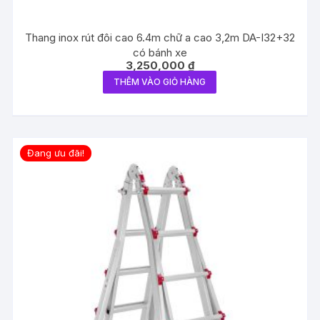
Thang inox rút đôi cao 6.4m chữ a cao 3,2m DA-I32+32
có bánh xe
3,250,000
₫
THÊM VÀO GIỎ HÀNG
Đang ưu đãi!