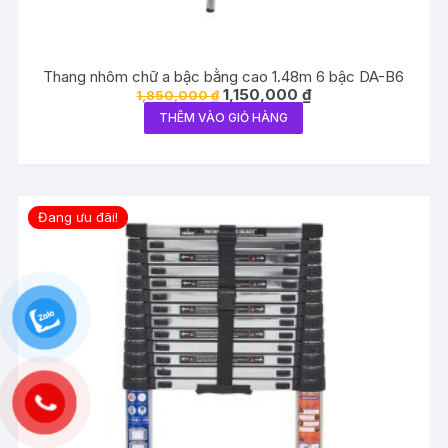
Thang nhôm chữ a bậc bằng cao 1.48m 6 bậc DA-B6
Giá
Giá
1,150,000
₫
1,850,000
₫
gốc
hiện
THÊM VÀO GIỎ HÀNG
là:
tại
1,850,000 ₫.
là:
1,150,000 ₫.
Đang ưu đãi!