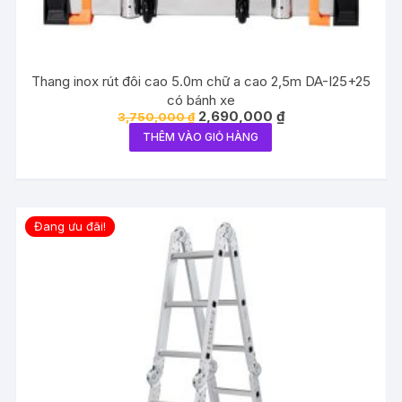
Thang inox rút đôi cao 5.0m chữ a cao 2,5m DA-I25+25
có bánh xe
Giá
Giá
2,690,000
₫
3,750,000
₫
gốc
hiện
THÊM VÀO GIỎ HÀNG
là:
tại
3,750,000 ₫.
là:
2,690,000 ₫.
Đang ưu đãi!