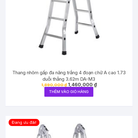
Thang nhôm gấp đa năng trắng 4 đoạn chữ A cao 1.73
duỗi thẳng 3.62m DA-M3
Giá
Giá
1,460,000
₫
1,890,000
₫
gốc
hiện
THÊM VÀO GIỎ HÀNG
là:
tại
1,890,000 ₫.
là:
1,460,000 ₫.
Đang ưu đãi!