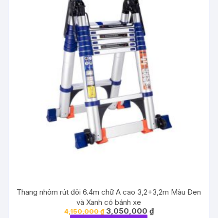
Thang nhôm rút đôi 6.4m chữ A cao 3,2+3,2m Màu Đen
và Xanh có bánh xe
Giá
Giá
3,050,000
₫
4,150,000
₫
gốc
hiện