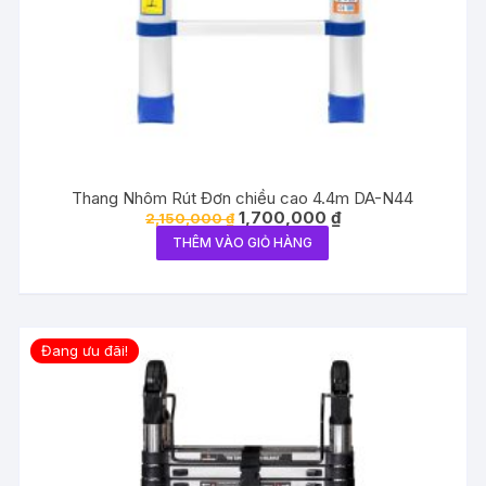
Thang Nhôm Rút Đơn chiều cao 4.4m DA-N44
Giá
Giá
1,700,000
₫
2,150,000
₫
gốc
hiện
THÊM VÀO GIỎ HÀNG
là:
tại
2,150,000 ₫.
là:
1,700,000 ₫.
Đang ưu đãi!