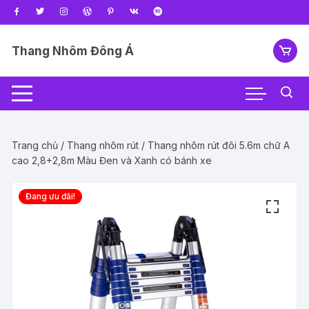
Chuyển
tới
nội
Thang Nhôm Đông Á
dung
Trang chủ
/
Thang nhôm rút
/ Thang nhôm rút đôi 5.6m chữ A
cao 2,8+2,8m Màu Đen và Xanh có bánh xe
Đang ưu đãi!