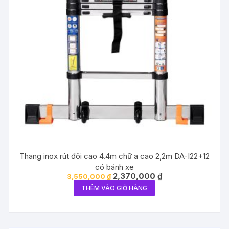
Thang inox rút đôi cao 4.4m chữ a cao 2,2m DA-I22+12
có bánh xe
Giá
Giá
2,370,000
₫
3,550,000
₫
gốc
hiện
THÊM VÀO GIỎ HÀNG
là:
tại
3,550,000 ₫.
là:
2,370,000 ₫.