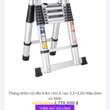
Thang nhôm rút đôi 6.4m chữ A cao 3,2+3,2m Màu Đen
và Xanh
Giá
Giá
2,770,000
₫
3,770,000
₫
gốc
hiện
THÊM VÀO GIỎ HÀNG
là:
tại