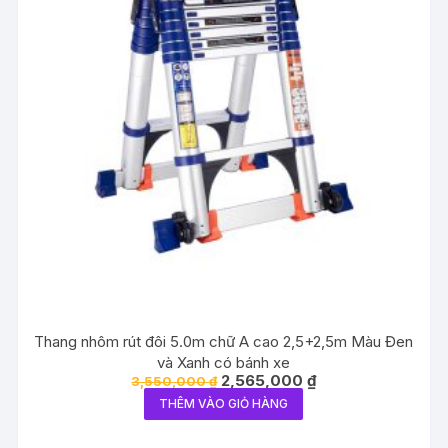
Thang nhôm rút đôi 5.0m chữ A cao 2,5+2,5m Màu Đen
và Xanh có bánh xe
Giá
Giá
2,565,000
₫
3,550,000
₫
gốc
hiện
THÊM VÀO GIỎ HÀNG
là:
tại
3,550,000 ₫.
là:
2,565,000 ₫.