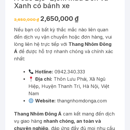
Xanh có bánh xe
Giá
Giá
2,650,000
₫
3,650,000
₫
gốc
hiện
là:
tại
Nếu bạn có bất kỳ thắc mắc nào liên quan
3,650,000 ₫.
là:
2,650,000 ₫.
đến dịch vụ vận chuyển hoặc đơn hàng, vui
lòng liên hệ trực tiếp với
Thang Nhôm Đông
Á
để được hỗ trợ nhanh chóng và chính xác
nhất:
Hotline:
0942.340.333
Địa chỉ:
Thôn Lưu Phái, Xã Ngũ
Hiệp, Huyện Thanh Trì, Hà Nội, Việt
Nam
Website:
thangnhomdonga.com
Thang Nhôm Đông Á
cam kết mang đến dịch
vụ giao hàng
nhanh chóng, an toàn và
chuyên nghiệp
, đáp ứng đầy đủ mọi nhu cầu