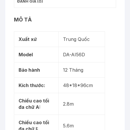
bánh
ĐÁNH GIÁ (0)
xe
số
MÔ TẢ
lượng
Xuất xứ
Trung Quốc
Model
DA-AI56D
Bảo hành
12 Tháng
Kích thước:
48*18*96cm
Chiều cao tối
2.8m
đa chữ A:
Chiều cao tối
5.6m
đa chữ I: