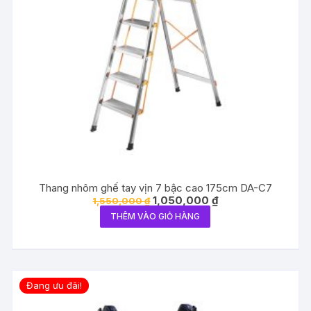
Thang nhôm ghế tay vịn 7 bậc cao 175cm DA-C7
Giá
Giá
1,050,000
₫
1,550,000
₫
gốc
hiện
THÊM VÀO GIỎ HÀNG
là:
tại
1,550,000 ₫.
là:
1,050,000 ₫.
Đang ưu đãi!