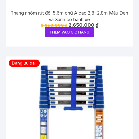
Thang nhôm rút đôi 5.6m chữ A cao 2,8+2,8m Màu Đen
và Xanh có bánh xe
Giá
Giá
2,650,000
₫
3,650,000
₫
gốc
hiện
THÊM VÀO GIỎ HÀNG
là:
tại
3,650,000 ₫.
là:
2,650,000 ₫.
Đang ưu đãi!