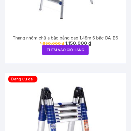
Thang nhôm chữ a bậc bằng cao 1.48m 6 bậc DA-B6
Giá
Giá
1,150,000
₫
1,850,000
₫
gốc
hiện
THÊM VÀO GIỎ HÀNG
là:
tại
1,850,000 ₫.
là:
1,150,000 ₫.
Đang ưu đãi!