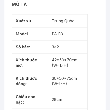
MÔ TẢ
Xuất xứ
Trung Quốc
Model
DA-B3
Số bậc:
3×2
Kích thước
42*50*70cm
mở:
(W- L-H)
Kích thước
30*50*75cm
đóng:
(W-L-H)
Chiều cao
28cm
bậc: