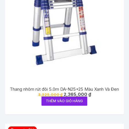
Thang nhôm rút đôi 5.0m DA-N25+25 Màu Xanh Và Đen
Giá
Giá
2,365,000
₫
3,325,000
₫
gốc
hiện
THÊM VÀO GIỎ HÀNG
là:
tại
3,325,000 ₫.
là:
2,365,000 ₫.