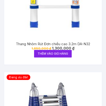
Thang Nhôm Rút Đơn chiều cao 3.2m DA-N32
Giá
Giá
1,300,000
₫
1,850,000
₫
gốc
hiện
THÊM VÀO GIỎ HÀNG
là:
tại
1,850,000 ₫.
là:
1,300,000 ₫.
Đang ưu đãi!