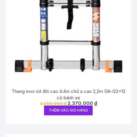
Thang inox rút đôi cao 4.4m chữ a cao 2,2m DA-I22+12
có bánh xe
Giá
Giá
2,370,000
₫
3,550,000
₫
gốc
hiện
THÊM VÀO GIỎ HÀNG
là:
tại
3,550,000 ₫.
là:
2,370,000 ₫.