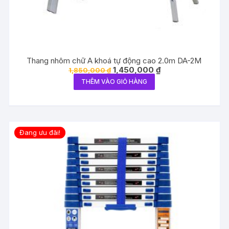
Thang nhôm chữ A khoá tự động cao 2.0m DA-2M
Giá
Giá
1,450,000
₫
1,850,000
₫
gốc
hiện
THÊM VÀO GIỎ HÀNG
là:
tại
1,850,000 ₫.
là:
1,450,000 ₫.
Đang ưu đãi!