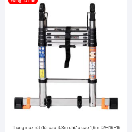
Đang ưu đãi!
Thang inox rút đôi cao 3.8m chữ a cao 1,9m DA-I19+19