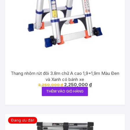
Thang nhôm rút đôi 3.8m chữ A cao 1,9+1,9m Màu Đen
và Xanh có bánh xe
Giá
Giá
2,250,000
₫
3,250,000
₫
gốc
hiện
THÊM VÀO GIỎ HÀNG
là:
tại
3,250,000 ₫.
là:
2,250,000 ₫.
Đang ưu đãi!