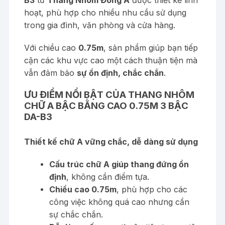
B3
từ
Thang Nhôm Đông Á
được thiết kế linh
hoạt, phù hợp cho nhiều nhu cầu sử dụng
trong gia đình, văn phòng và cửa hàng.
Với chiều cao
0.75m
, sản phẩm giúp bạn tiếp
cận các khu vực cao một cách thuận tiện mà
vẫn đảm bảo
sự ổn định, chắc chắn
.
ƯU ĐIỂM NỔI BẬT CỦA THANG NHÔM
CHỮ A BẬC BẰNG CAO 0.75M 3 BẬC
DA-B3
Thiết kế chữ A vững chắc, dễ dàng sử dụng
Cấu trúc chữ A giúp thang đứng ổn
định
, không cần điểm tựa.
Chiều cao 0.75m
, phù hợp cho các
công việc không quá cao nhưng cần
sự chắc chắn.