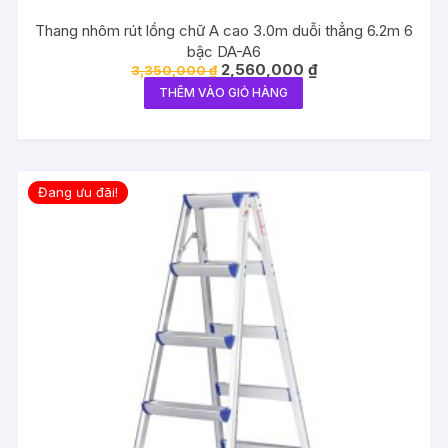
Thang nhôm rút lồng chữ A cao 3.0m duỗi thẳng 6.2m 6
bậc DA-A6
Giá
Giá
2,560,000
₫
3,350,000
₫
gốc
hiện
THÊM VÀO GIỎ HÀNG
là:
tại
3,350,000 ₫.
là:
2,560,000 ₫.
Đang ưu đãi!