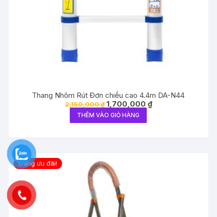
Thang Nhôm Rút Đơn chiều cao 4.4m DA-N44
Giá
Giá
1,700,000
₫
2,150,000
₫
gốc
hiện
THÊM VÀO GIỎ HÀNG
là:
tại
2,150,000 ₫.
là:
1,700,000 ₫.
Đang ưu đãi!