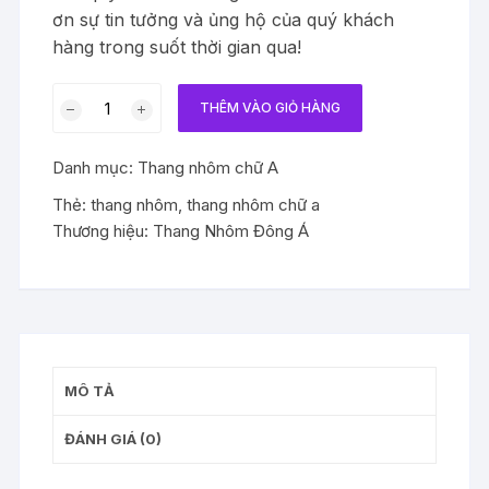
ơn sự tin tưởng và ủng hộ của quý khách
hàng trong suốt thời gian qua!
Thang
THÊM VÀO GIỎ HÀNG
nhôm
chữ
Danh mục:
Thang nhôm chữ A
a
bậc
Thẻ:
thang nhôm
,
thang nhôm chữ a
bằng
Thương hiệu:
Thang Nhôm Đông Á
cao
0.75m
3
bậc
DA-
B3
MÔ TẢ
số
lượng
ĐÁNH GIÁ (0)