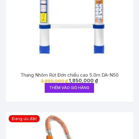
Thang Nhôm Rút Đơn chiều cao 5.0m DA-N50
Giá
Giá
1,850,000
₫
2,850,000
₫
gốc
hiện
THÊM VÀO GIỎ HÀNG
là:
tại
2,850,000 ₫.
là:
1,850,000 ₫.
Đang ưu đãi!