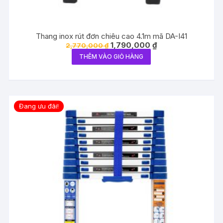
Thang inox rút đơn chiêu cao 4.1m mã DA-I41
Giá
Giá
1,790,000
₫
2,770,000
₫
gốc
hiện
THÊM VÀO GIỎ HÀNG
là:
tại
2,770,000 ₫.
là:
1,790,000 ₫.
Đang ưu đãi!