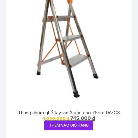
Thang nhôm ghế tay vịn 3 bậc cao 75cm DA-C3
Giá
Giá
745,000
₫
1,050,000
₫
gốc
hiện
THÊM VÀO GIỎ HÀNG
là:
tại
1,050,000 ₫.
là:
745,000 ₫.