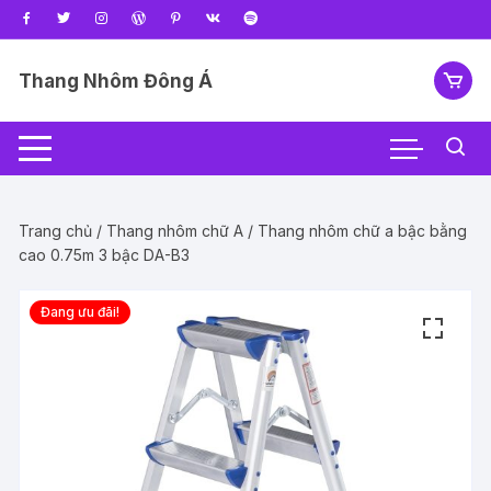
Chuyển
tới
nội
Thang Nhôm Đông Á
dung
Trang chủ
/
Thang nhôm chữ A
/ Thang nhôm chữ a bậc bằng
cao 0.75m 3 bậc DA-B3
Đang ưu đãi!