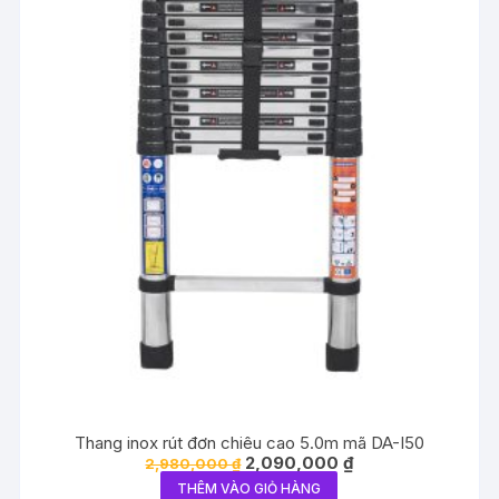
Thang inox rút đơn chiêu cao 5.0m mã DA-I50
Giá
Giá
2,090,000
₫
2,980,000
₫
gốc
hiện
THÊM VÀO GIỎ HÀNG
là:
tại