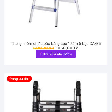
Thang nhôm chữ a bậc bằng cao 1.24m 5 bậc DA-B5
Giá
Giá
1,050,000
₫
1,580,000
₫
gốc
hiện
THÊM VÀO GIỎ HÀNG
là:
tại
1,580,000 ₫.
là:
1,050,000 ₫.
Đang ưu đãi!