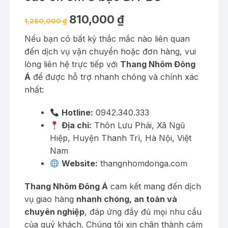
Giá
Giá
810,000
₫
1,250,000
₫
gốc
hiện
là:
tại
Nếu bạn có bất kỳ thắc mắc nào liên quan
1,250,000 ₫.
là:
810,000 ₫.
đến dịch vụ vận chuyển hoặc đơn hàng, vui
lòng liên hệ trực tiếp với
Thang Nhôm Đông
Á
để được hỗ trợ nhanh chóng và chính xác
nhất:
Hotline:
0942.340.333
Địa chỉ:
Thôn Lưu Phái, Xã Ngũ
Hiệp, Huyện Thanh Trì, Hà Nội, Việt
Nam
Website:
thangnhomdonga.com
Thang Nhôm Đông Á
cam kết mang đến dịch
vụ giao hàng
nhanh chóng, an toàn và
chuyên nghiệp
, đáp ứng đầy đủ mọi nhu cầu
của quý khách. Chúng tôi xin chân thành cảm