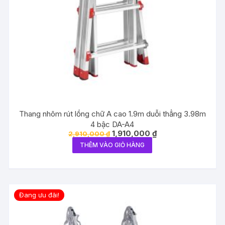
Thang nhôm rút lồng chữ A cao 1.9m duỗi thẳng 3.98m
4 bậc DA-A4
Giá
Giá
1,910,000
₫
2,910,000
₫
gốc
hiện
THÊM VÀO GIỎ HÀNG
là:
tại
2,910,000 ₫.
là:
1,910,000 ₫.
Đang ưu đãi!