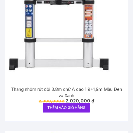
Thang nhôm rút đôi 3.8m chữ A cao 1,9+1,9m Màu Đen
và Xanh
Giá
Giá
2,020,000
₫
2,800,000
₫
gốc
hiện
THÊM VÀO GIỎ HÀNG
là:
tại
2,800,000 ₫.
là:
2,020,000 ₫.