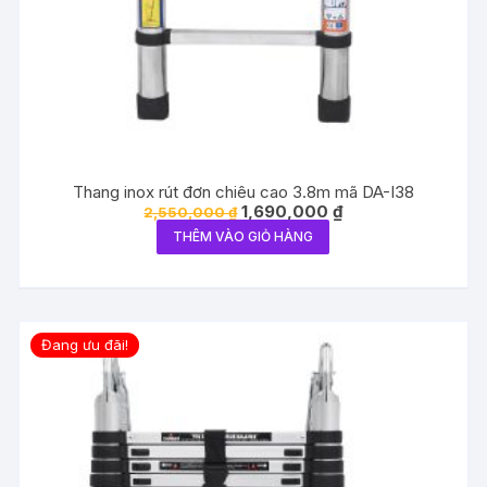
Thang inox rút đơn chiêu cao 3.8m mã DA-I38
Giá
Giá
1,690,000
₫
2,550,000
₫
gốc
hiện
THÊM VÀO GIỎ HÀNG
là:
tại
2,550,000 ₫.
là:
1,690,000 ₫.
Đang ưu đãi!