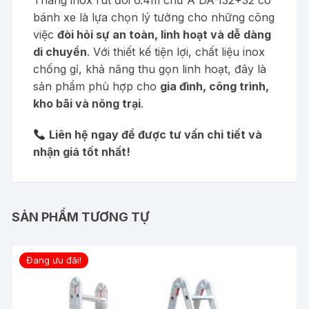
Thang inox rút đôi 6.4m chữ A DA-I32+32 có
bánh xe là lựa chọn lý tưởng cho những công
việc
đòi hỏi sự an toàn, linh hoạt và dễ dàng
di chuyển
. Với thiết kế tiện lợi, chất liệu inox
chống gỉ, khả năng thu gọn linh hoạt, đây là
sản phẩm phù hợp cho
gia đình, công trình,
kho bãi và nông trại
.
Liên hệ ngay để được tư vấn chi tiết và
nhận giá tốt nhất!
SẢN PHẨM TƯƠNG TỰ
Đang ưu đãi!