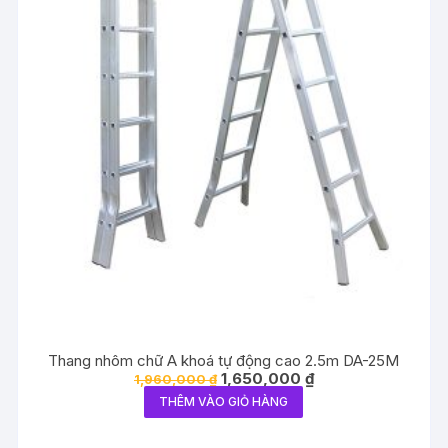
Thang nhôm chữ A khoá tự động cao 2.5m DA-25M
Giá
Giá
1,650,000
₫
1,960,000
₫
gốc
hiện
THÊM VÀO GIỎ HÀNG
là:
tại
1,960,000 ₫.
là:
1,650,000 ₫.