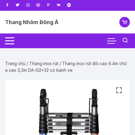
Chuyển
tới
nội
Thang Nhôm Đông Á
dung
Trang chủ
/
Thang inox rút
/ Thang inox rút đôi cao 6.4m chữ
a cao 3,2m DA-I32+32 có bánh xe