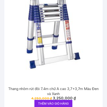
Thang nhôm rút đôi 7.4m chữ A cao 3,7+3,7m Màu Đen
và Xanh
Giá
Giá
3,250,000
₫
4,250,000
₫
gốc
hiện
THÊM VÀO GIỎ HÀNG
là:
tại