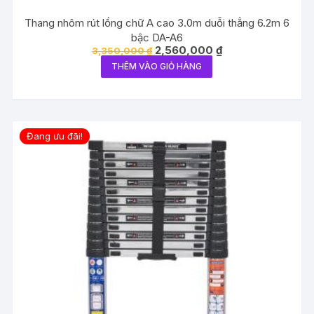
Thang nhôm rút lồng chữ A cao 3.0m duỗi thẳng 6.2m 6
bậc DA-A6
Giá
Giá
2,560,000
₫
3,350,000
₫
gốc
hiện
THÊM VÀO GIỎ HÀNG
là:
tại
3,350,000 ₫.
là:
2,560,000 ₫.
Đang ưu đãi!