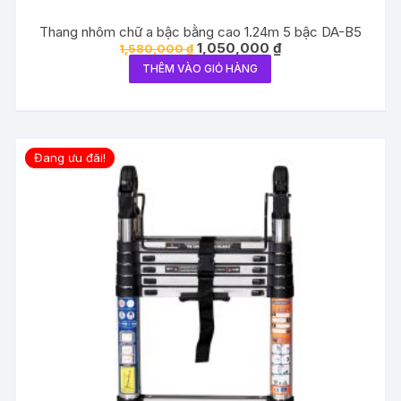
Thang nhôm chữ a bậc bằng cao 1.24m 5 bậc DA-B5
Giá
Giá
1,050,000
₫
1,580,000
₫
gốc
hiện
THÊM VÀO GIỎ HÀNG
là:
tại
1,580,000 ₫.
là:
1,050,000 ₫.
Đang ưu đãi!