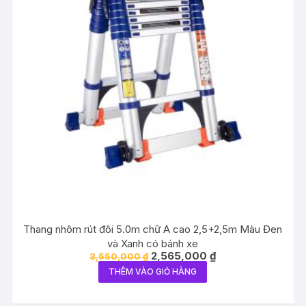
Thang nhôm rút đôi 5.0m chữ A cao 2,5+2,5m Màu Đen
và Xanh có bánh xe
Giá
Giá
2,565,000
₫
3,550,000
₫
gốc
hiện
THÊM VÀO GIỎ HÀNG
là:
tại
3,550,000 ₫.
là:
2,565,000 ₫.