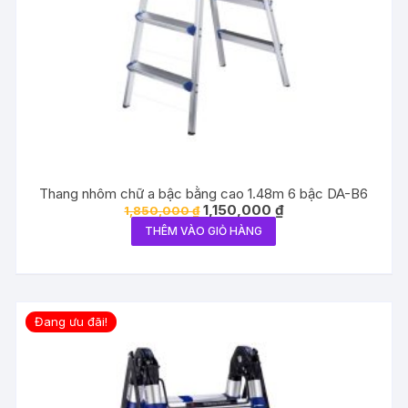
Thang nhôm chữ a bậc bằng cao 1.48m 6 bậc DA-B6
Giá
Giá
1,150,000
₫
1,850,000
₫
gốc
hiện
THÊM VÀO GIỎ HÀNG
là:
tại
1,850,000 ₫.
là:
1,150,000 ₫.
Đang ưu đãi!