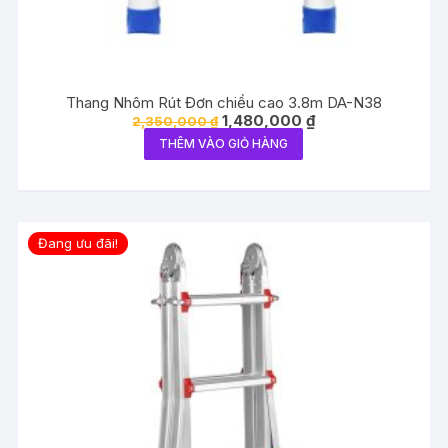
Thang Nhôm Rút Đơn chiều cao 3.8m DA-N38
Giá
Giá
1,480,000
₫
2,350,000
₫
gốc
hiện
THÊM VÀO GIỎ HÀNG
là:
tại
2,350,000 ₫.
là:
1,480,000 ₫.
Đang ưu đãi!