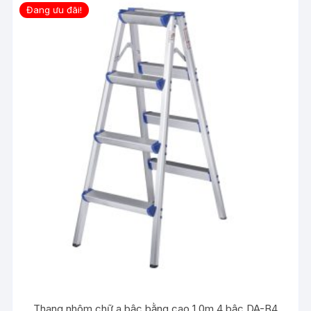
Đang ưu đãi!
Thang nhôm chữ a bậc bằng cao 1.0m 4 bậc DA-B4