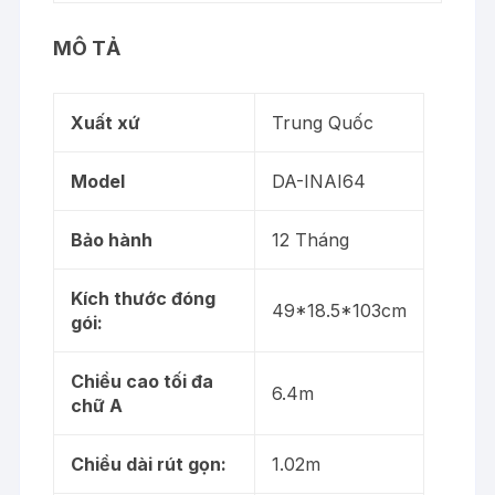
xe
số
MÔ TẢ
lượng
Xuất xứ
Trung Quốc
Model
DA-INAI64
Bảo hành
12 Tháng
Kích thước đóng
49*18.5*103cm
gói:
Chiều cao tối đa
6.4m
chữ A
Chiều dài rút gọn:
1.02m