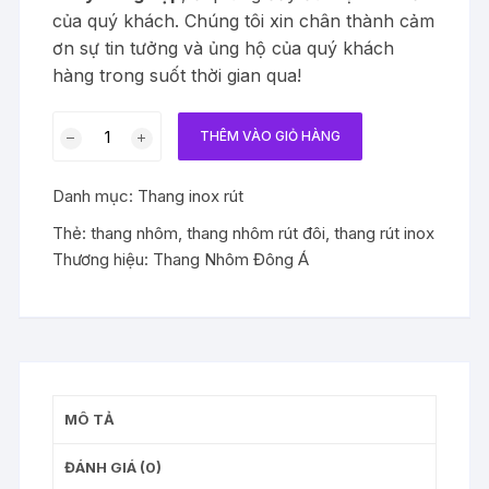
của quý khách. Chúng tôi xin chân thành cảm
ơn sự tin tưởng và ủng hộ của quý khách
hàng trong suốt thời gian qua!
Thang
THÊM VÀO GIỎ HÀNG
inox
rút
Danh mục:
Thang inox rút
đôi
cao
Thẻ:
thang nhôm
,
thang nhôm rút đôi
,
thang rút inox
6.4m
Thương hiệu:
Thang Nhôm Đông Á
chữ
a
cao
3,2m
DA-
I32+32
MÔ TẢ
có
bánh
ĐÁNH GIÁ (0)