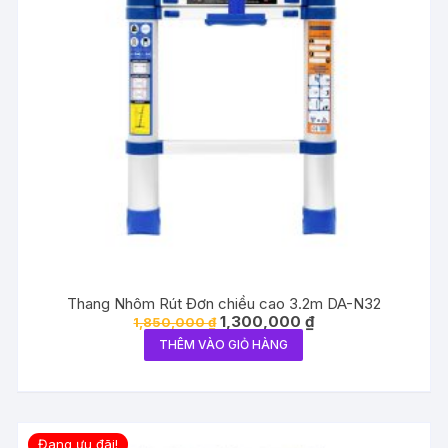
Thang Nhôm Rút Đơn chiều cao 3.2m DA-N32
Giá
Giá
1,300,000
₫
1,850,000
₫
gốc
hiện
THÊM VÀO GIỎ HÀNG
là:
tại
1,850,000 ₫.
là:
1,300,000 ₫.
Đang ưu đãi!