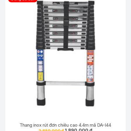
Thang inox rút đơn chiêu cao 4.4m mã DA-I44
Giá
Giá
1,890,000
₫
2,850,000
₫