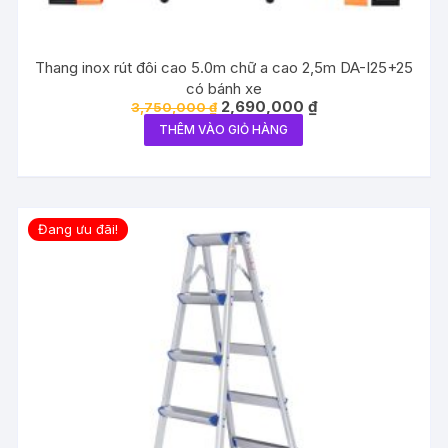
Thang inox rút đôi cao 5.0m chữ a cao 2,5m DA-I25+25
có bánh xe
Giá
Giá
2,690,000
₫
3,750,000
₫
gốc
hiện
THÊM VÀO GIỎ HÀNG
là:
tại
3,750,000 ₫.
là:
2,690,000 ₫.
Đang ưu đãi!