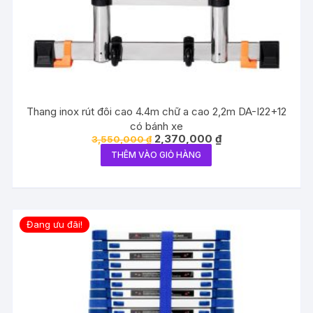
Thang inox rút đôi cao 4.4m chữ a cao 2,2m DA-I22+12
có bánh xe
Giá
Giá
2,370,000
₫
3,550,000
₫
gốc
hiện
THÊM VÀO GIỎ HÀNG
là:
tại
3,550,000 ₫.
là:
2,370,000 ₫.
Đang ưu đãi!