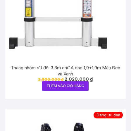
Thang nhôm rút đôi 3.8m chữ A cao 1,9+1,9m Màu Đen
và Xanh
Giá
Giá
2,020,000
₫
2,800,000
₫
gốc
hiện
THÊM VÀO GIỎ HÀNG
là:
tại
2,800,000 ₫.
là:
2,020,000 ₫.
Đang ưu đãi!