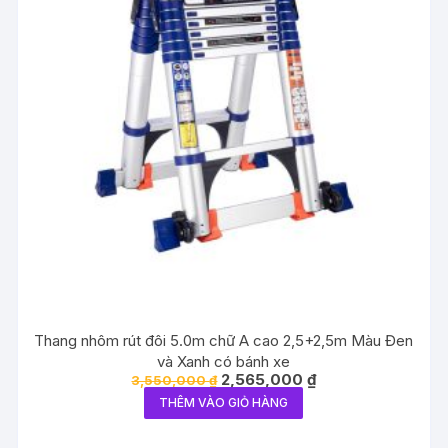
Thang nhôm rút đôi 5.0m chữ A cao 2,5+2,5m Màu Đen
và Xanh có bánh xe
Giá
Giá
2,565,000
₫
3,550,000
₫
gốc
hiện
THÊM VÀO GIỎ HÀNG
là:
tại
3,550,000 ₫.
là:
2,565,000 ₫.