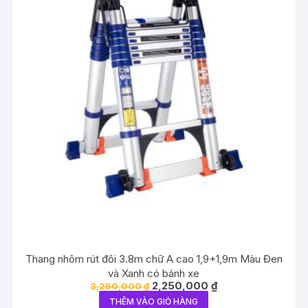
Thang nhôm rút đôi 3.8m chữ A cao 1,9+1,9m Màu Đen
và Xanh có bánh xe
Giá
Giá
2,250,000
₫
3,250,000
₫
gốc
hiện
THÊM VÀO GIỎ HÀNG
là:
tại