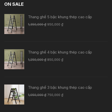
ON SALE
Thang ghế 5 bậc khung thép cao cấp
Giá
Giá
1,350,000
₫
950,000
₫
gốc
hiện
là:
tại
1,350,000 ₫.
là:
950,000 ₫.
Thang ghế 4 bậc khung thép cao cấp
Giá
Giá
1,250,000
₫
850,000
₫
gốc
hiện
là:
tại
1,250,000 ₫.
là:
850,000 ₫.
Thang ghế 3 bậc khung thép cao cấp
Giá
Giá
1,050,000
₫
750,000
₫
gốc
hiện
là:
tại