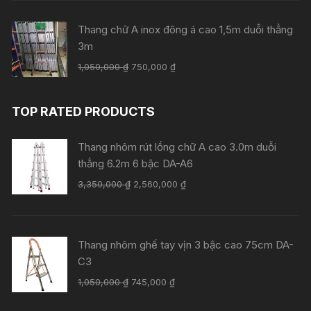
1,050,000 ₫.
là:
750,000 ₫.
Thang chữ A inox đông á cao 1,5m duỗi thẳng
3m
Giá
Giá
1,050,000
₫
750,000
₫
gốc
hiện
là:
tại
TOP RATED PRODUCTS
1,050,000 ₫.
là:
750,000 ₫.
Thang nhôm rút lồng chữ A cao 3.0m duỗi
thẳng 6.2m 6 bậc DA-A6
Giá
Giá
3,350,000
₫
2,560,000
₫
gốc
hiện
là:
tại
3,350,000 ₫.
là:
Thang nhôm ghế tay vịn 3 bậc cao 75cm DA-
2,560,000 ₫.
C3
Giá
Giá
1,050,000
₫
745,000
₫
gốc
hiện