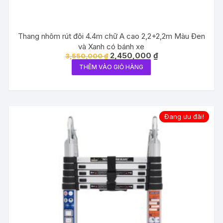
Thang nhôm rút đôi 4.4m chữ A cao 2,2+2,2m Màu Đen
và Xanh có bánh xe
Giá
Giá
2,450,000
₫
3,550,000
₫
gốc
hiện
THÊM VÀO GIỎ HÀNG
là:
tại
3,550,000 ₫.
là:
2,450,000 ₫.
Đang ưu đãi!