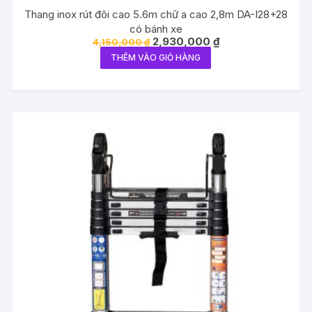
Thang inox rút đôi cao 5.6m chữ a cao 2,8m DA-I28+28
có bánh xe
Giá
Giá
2,930,000
₫
4,150,000
₫
gốc
hiện
THÊM VÀO GIỎ HÀNG
là:
tại
4,150,000 ₫.
là:
2,930,000 ₫.