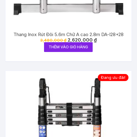
Thang Inox Rút Đôi 5.6m Chữ A cao 2.8m DA-I28+28
Giá
Giá
2,620,000
₫
3,480,000
₫
gốc
hiện
THÊM VÀO GIỎ HÀNG
là:
tại
3,480,000 ₫.
là:
2,620,000 ₫.
Đang ưu đãi!