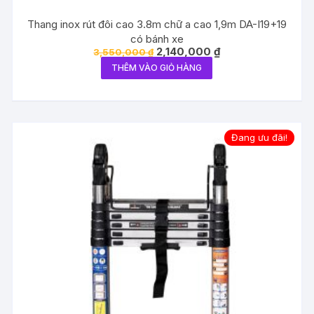
Thang inox rút đôi cao 3.8m chữ a cao 1,9m DA-I19+19
có bánh xe
Giá
Giá
2,140,000
₫
3,550,000
₫
gốc
hiện
THÊM VÀO GIỎ HÀNG
là:
tại
3,550,000 ₫.
là:
2,140,000 ₫.
Đang ưu đãi!