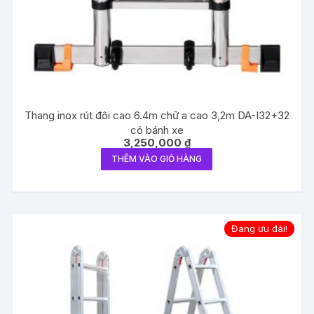
Thang inox rút đôi cao 6.4m chữ a cao 3,2m DA-I32+32
có bánh xe
3,250,000
₫
THÊM VÀO GIỎ HÀNG
Đang ưu đãi!