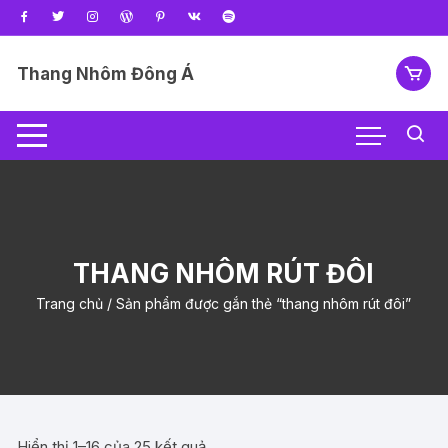
Chuyển
tới
nội
Thang Nhôm Đông Á
dung
THANG NHÔM RÚT ĐÔI
Trang chủ
/ Sản phẩm được gắn thẻ “thang nhôm rút đôi”
Hiển thị 1–16 của 25 kết quả