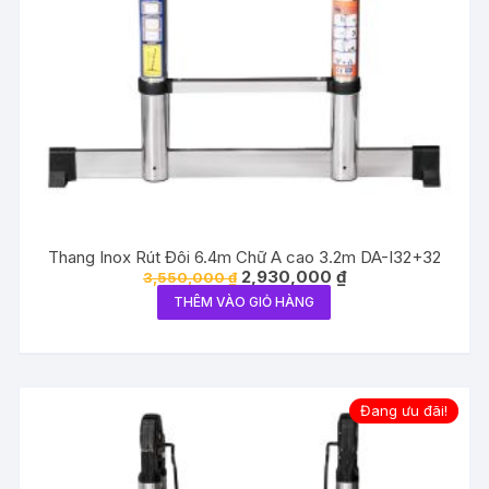
Thang Inox Rút Đôi 6.4m Chữ A cao 3.2m DA-I32+32
Giá
Giá
2,930,000
₫
3,550,000
₫
gốc
hiện
THÊM VÀO GIỎ HÀNG
là:
tại
3,550,000 ₫.
là:
2,930,000 ₫.
Đang ưu đãi!