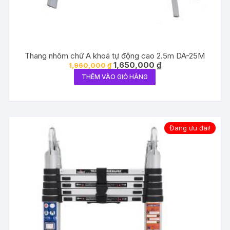
Thang nhôm chữ A khoá tự động cao 2.5m DA-25M
Giá
Giá
1,650,000
₫
1,960,000
₫
gốc
hiện
THÊM VÀO GIỎ HÀNG
là:
tại
1,960,000 ₫.
là:
1,650,000 ₫.
Đang ưu đãi!