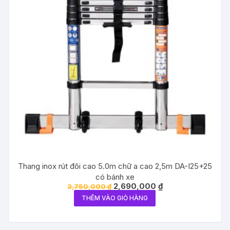
Thang inox rút đôi cao 5.0m chữ a cao 2,5m DA-I25+25
có bánh xe
Giá
Giá
2,690,000
₫
3,750,000
₫
gốc
hiện
THÊM VÀO GIỎ HÀNG
là:
tại
3,750,000 ₫.
là:
2,690,000 ₫.