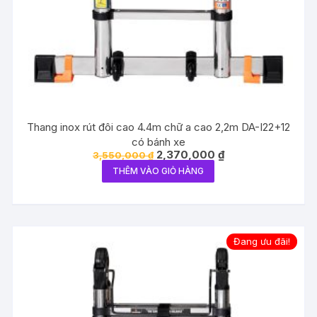
Thang inox rút đôi cao 4.4m chữ a cao 2,2m DA-I22+12
có bánh xe
Giá
Giá
2,370,000
₫
3,550,000
₫
gốc
hiện
THÊM VÀO GIỎ HÀNG
là:
tại
3,550,000 ₫.
là:
2,370,000 ₫.
Đang ưu đãi!