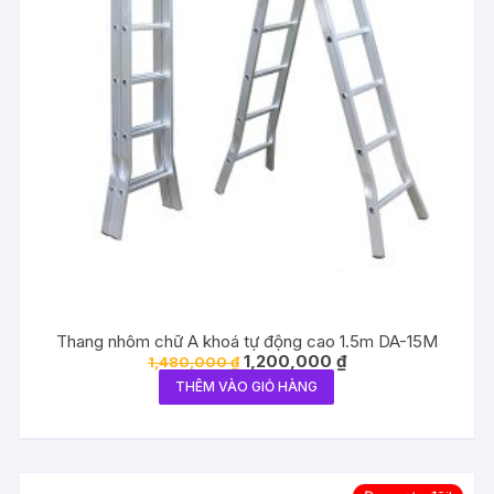
Thang nhôm chữ A khoá tự động cao 1.5m DA-15M
Giá
Giá
1,200,000
₫
1,480,000
₫
gốc
hiện
THÊM VÀO GIỎ HÀNG
là:
tại
1,480,000 ₫.
là:
1,200,000 ₫.