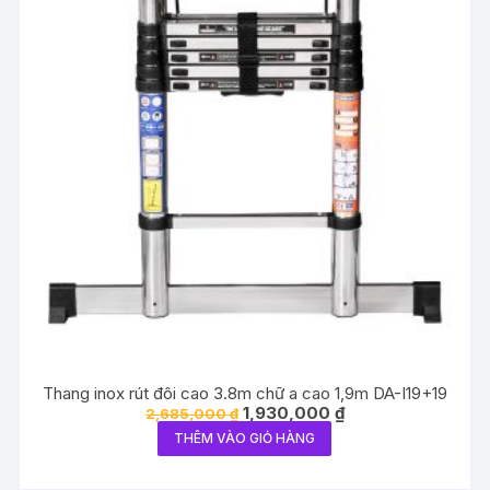
Thang inox rút đôi cao 3.8m chữ a cao 1,9m DA-I19+19
Giá
Giá
1,930,000
₫
2,685,000
₫
gốc
hiện
THÊM VÀO GIỎ HÀNG
là:
tại
2,685,000 ₫.
là:
1,930,000 ₫.