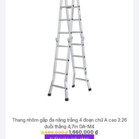
Thang nhôm gấp đa năng trắng 4 đoạn chữ A cao 2.26
duỗi thẳng 4,7m DA-M4
Giá
Giá
1,660,000
₫
2,590,000
₫
gốc
hiện