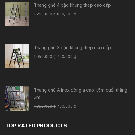
Thang ghế 4 bậc khung thép cao cấp
Giá
Giá
1,250,000
₫
850,000
₫
gốc
hiện
là:
tại
1,250,000 ₫.
là:
850,000 ₫.
Thang ghế 3 bậc khung thép cao cấp
Giá
Giá
1,050,000
₫
750,000
₫
gốc
hiện
là:
tại
1,050,000 ₫.
là:
750,000 ₫.
Thang chữ A inox đông á cao 1,5m duỗi thẳng
3m
Giá
Giá
1,050,000
₫
750,000
₫
gốc
hiện
là:
tại
TOP RATED PRODUCTS
1,050,000 ₫.
là:
750,000 ₫.