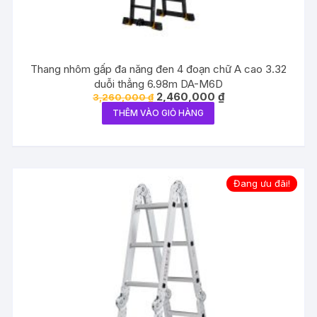
Thang nhôm gấp đa năng đen 4 đoạn chữ A cao 3.32
duỗi thẳng 6.98m DA-M6D
Giá
Giá
2,460,000
₫
3,260,000
₫
gốc
hiện
THÊM VÀO GIỎ HÀNG
là:
tại
3,260,000 ₫.
là:
2,460,000 ₫.
Đang ưu đãi!