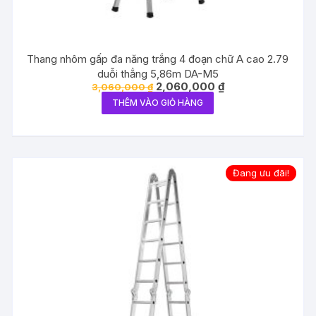
Thang nhôm gấp đa năng trắng 4 đoạn chữ A cao 2.79
duỗi thẳng 5,86m DA-M5
Giá
Giá
2,060,000
₫
3,060,000
₫
gốc
hiện
THÊM VÀO GIỎ HÀNG
là:
tại
3,060,000 ₫.
là:
2,060,000 ₫.
Đang ưu đãi!