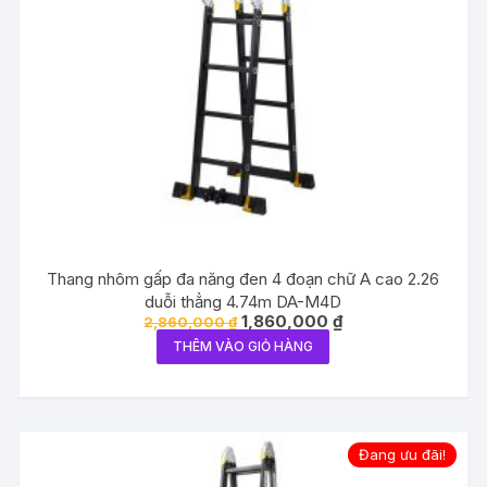
Thang nhôm gấp đa năng đen 4 đoạn chữ A cao 2.26
duỗi thẳng 4.74m DA-M4D
Giá
Giá
1,860,000
₫
2,860,000
₫
gốc
hiện
THÊM VÀO GIỎ HÀNG
là:
tại
2,860,000 ₫.
là:
1,860,000 ₫.
Đang ưu đãi!