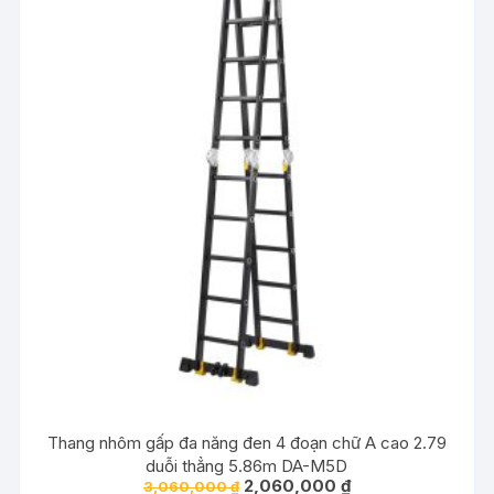
Thang nhôm gấp đa năng đen 4 đoạn chữ A cao 2.79
duỗi thẳng 5.86m DA-M5D
Giá
Giá
2,060,000
₫
3,060,000
₫