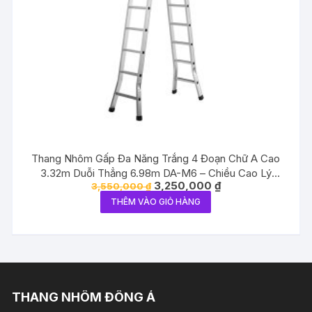
Thang Nhôm Gấp Đa Năng Trắng 4 Đoạn Chữ A Cao
3.32m Duỗi Thẳng 6.98m DA-M6 – Chiều Cao Lý
Giá
Giá
3,250,000
₫
3,550,000
₫
Tưởng, An Toàn Tối Đa
gốc
hiện
THÊM VÀO GIỎ HÀNG
là:
tại
3,550,000 ₫.
là:
3,250,000 ₫.
THANG NHÔM ĐÔNG Á