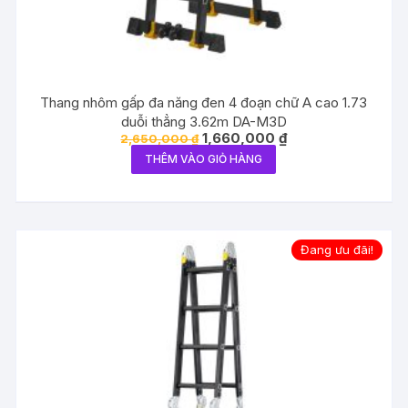
Thang nhôm gấp đa năng đen 4 đoạn chữ A cao 1.73
duỗi thẳng 3.62m DA-M3D
Giá
Giá
1,660,000
₫
2,650,000
₫
gốc
hiện
THÊM VÀO GIỎ HÀNG
là:
tại
2,650,000 ₫.
là:
1,660,000 ₫.
Đang ưu đãi!