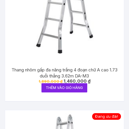
Thang nhôm gấp đa năng trắng 4 đoạn chữ A cao 1.73
duỗi thẳng 3.62m DA-M3
Giá
Giá
1,460,000
₫
1,890,000
₫
gốc
hiện
THÊM VÀO GIỎ HÀNG
là:
tại
1,890,000 ₫.
là:
1,460,000 ₫.
Đang ưu đãi!