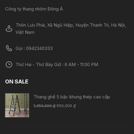
Công ty thang nhôm Đông Á
Thôn Lưu Phái, Xã Ngũ Hiệp, Huyện Thanh Trì, Hà Nội,
Việt Nam
Gọi : 0942340333
Thứ Hai - Thứ Bảy Giờ : 6 AM - 11:00 PM
ON SALE
Thang ghế 5 bậc khung thép cao cấp
Giá
Giá
1,350,000
₫
950,000
₫
gốc
hiện
là:
tại
1,350,000 ₫.
là:
950,000 ₫.