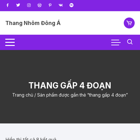
Chuyển
tới
nội
Thang Nhôm Đông Á
dung
THANG GẤP 4 ĐOẠN
Trang chủ
/ Sản phẩm được gắn thẻ “thang gấp 4 đoạn”
Hiển thị tất cả 8 kết quả