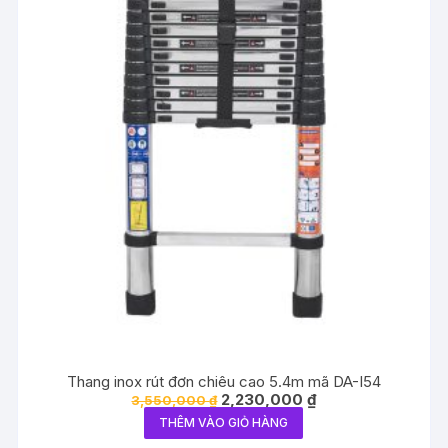
Thang inox rút đơn chiêu cao 5.4m mã DA-I54
Giá
Giá
2,230,000
₫
3,550,000
₫
gốc
hiện
THÊM VÀO GIỎ HÀNG
là:
tại
3,550,000 ₫.
là: