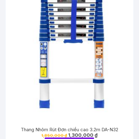
Thang Nhôm Rút Đơn chiều cao 3.2m DA-N32
Giá
Giá
1,300,000
₫
1,850,000
₫