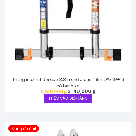
Thang inox rút đôi cao 3.8m chữ a cao 1,9m DA-I19+19
có bánh xe
Giá
Giá
2,140,000
₫
3,550,000
₫
gốc
hiện
THÊM VÀO GIỎ HÀNG
là:
tại
3,550,000 ₫.
là:
2,140,000 ₫.
Đang ưu đãi!