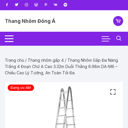
Chuyển
tới
nội
Thang Nhôm Đông Á
dung
Trang chủ
/
Thang nhôm gấp 4
/ Thang Nhôm Gấp Đa Năng
Trắng 4 Đoạn Chữ A Cao 3.32m Duỗi Thẳng 6.98m DA-M6 –
Chiều Cao Lý Tưởng, An Toàn Tối Đa
Đang ưu đãi!