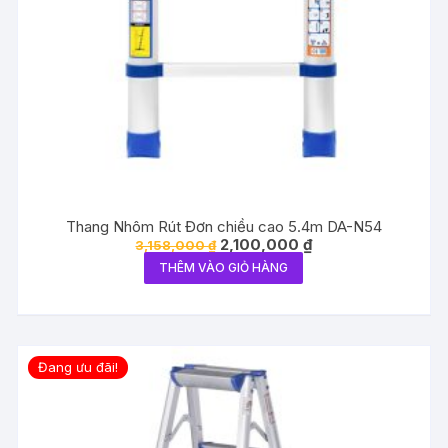
Thang Nhôm Rút Đơn chiều cao 5.4m DA-N54
Giá
Giá
2,100,000
₫
3,158,000
₫
gốc
hiện
THÊM VÀO GIỎ HÀNG
là:
tại
3,158,000 ₫.
là:
2,100,000 ₫.
Đang ưu đãi!