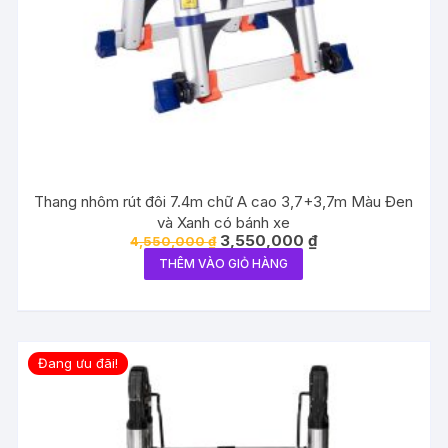
Thang nhôm rút đôi 7.4m chữ A cao 3,7+3,7m Màu Đen
và Xanh có bánh xe
Giá
Giá
3,550,000
₫
4,550,000
₫
gốc
hiện
THÊM VÀO GIỎ HÀNG
là:
tại
4,550,000 ₫.
là:
3,550,000 ₫.
Đang ưu đãi!