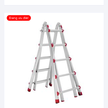
2,230,000 ₫.
Đang ưu đãi!