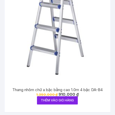
Thang nhôm chữ a bậc bằng cao 1.0m 4 bậc DA-B4
Giá
Giá
910,000
₫
1,350,000
₫
gốc
hiện
THÊM VÀO GIỎ HÀNG
là:
tại
1,350,000 ₫.
là:
910,000 ₫.