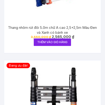
Thang nhôm rút đôi 5.0m chữ A cao 2,5+2,5m Màu Đen
và Xanh có bánh xe
Giá
Giá
2,565,000
₫
3,550,000
₫
gốc
hiện
THÊM VÀO GIỎ HÀNG
là:
tại
3,550,000 ₫.
là:
2,565,000 ₫.
Đang ưu đãi!