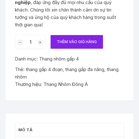
nghiệp
, đáp ứng đầy đủ mọi nhu cầu của quý
khách. Chúng tôi xin chân thành cảm ơn sự tin
tưởng và ủng hộ của quý khách hàng trong suốt
thời gian qua!
Thang
THÊM VÀO GIỎ HÀNG
Nhôm
Gấp
Danh mục:
Thang nhôm gấp 4
Đa
Năng
Thẻ:
thang gấp 4 đoạn
,
thang gấp đa năng
,
thang
Trắng
nhôm
4
Thương hiệu:
Thang Nhôm Đông Á
Đoạn
Chữ
A
Cao
3.32m
Duỗi
MÔ TẢ
Thẳng