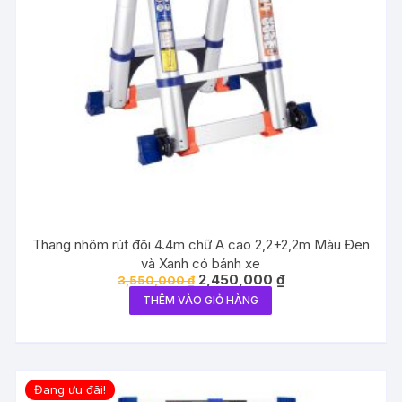
Thang nhôm rút đôi 4.4m chữ A cao 2,2+2,2m Màu Đen
và Xanh có bánh xe
Giá
Giá
2,450,000
₫
3,550,000
₫
gốc
hiện
THÊM VÀO GIỎ HÀNG
là:
tại
3,550,000 ₫.
là:
2,450,000 ₫.
Đang ưu đãi!