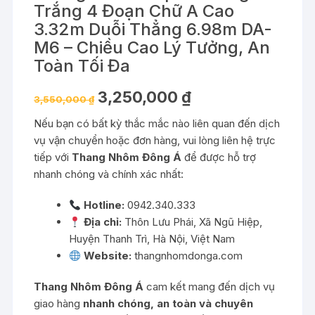
Trắng 4 Đoạn Chữ A Cao
3.32m Duỗi Thẳng 6.98m DA-
M6 – Chiều Cao Lý Tưởng, An
Toàn Tối Đa
Giá
Giá
3,250,000
₫
3,550,000
₫
gốc
hiện
là:
tại
Nếu bạn có bất kỳ thắc mắc nào liên quan đến dịch
3,550,000 ₫.
là:
3,250,000 ₫.
vụ vận chuyển hoặc đơn hàng, vui lòng liên hệ trực
tiếp với
Thang Nhôm Đông Á
để được hỗ trợ
nhanh chóng và chính xác nhất:
Hotline:
0942.340.333
Địa chỉ:
Thôn Lưu Phái, Xã Ngũ Hiệp,
Huyện Thanh Trì, Hà Nội, Việt Nam
Website:
thangnhomdonga.com
Thang Nhôm Đông Á
cam kết mang đến dịch vụ
giao hàng
nhanh chóng, an toàn và chuyên