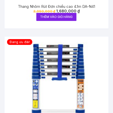
Thang Nhôm Rút Đơn chiều cao 4.1m DA-N41
Giá
Giá
1,680,000
₫
2,050,000
₫
gốc
hiện
THÊM VÀO GIỎ HÀNG
là:
tại
2,050,000 ₫.
là:
1,680,000 ₫.
Đang ưu đãi!