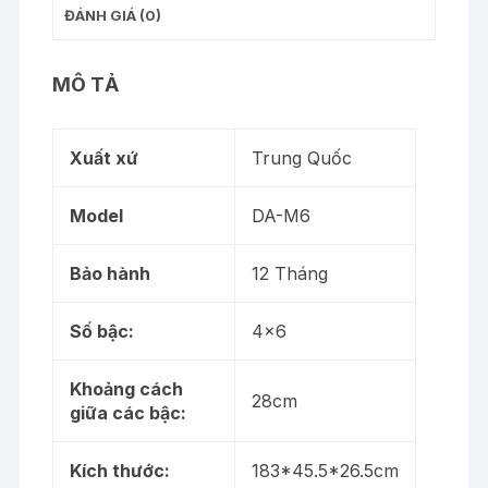
6.98m
ĐÁNH GIÁ (0)
DA-
M6
MÔ TẢ
–
Chiều
Cao
Xuất xứ
Trung Quốc
Lý
Tưởng,
Model
DA-M6
An
Toàn
Tối
Bảo hành
12 Tháng
Đa
số
Số bậc:
4×6
lượng
Khoảng cách
28cm
giữa các bậc:
Kích thước:
183*45.5*26.5cm