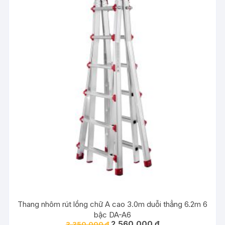
Thang nhôm rút lồng chữ A cao 3.0m duỗi thẳng 6.2m 6
bậc DA-A6
Giá
Giá
2,560,000
₫
3,350,000
₫