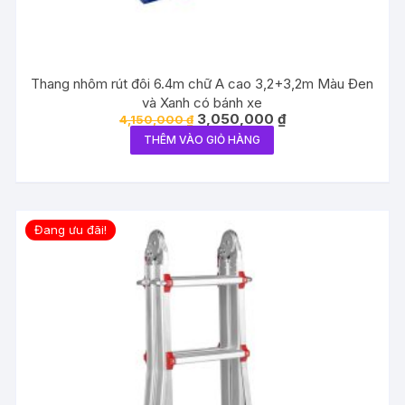
Thang nhôm rút đôi 6.4m chữ A cao 3,2+3,2m Màu Đen
và Xanh có bánh xe
Giá
Giá
3,050,000
₫
4,150,000
₫
gốc
hiện
THÊM VÀO GIỎ HÀNG
là:
tại
4,150,000 ₫.
là:
3,050,000 ₫.
Đang ưu đãi!