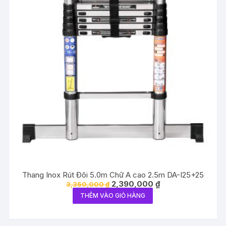
Thang Inox Rút Đôi 5.0m Chữ A cao 2.5m DA-I25+25
Giá
Giá
2,390,000
₫
3,350,000
₫
gốc
hiện
THÊM VÀO GIỎ HÀNG
là:
tại
3,350,000 ₫.
là:
2,390,000 ₫.