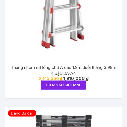
Thang nhôm rút lồng chữ A cao 1.9m duỗi thẳng 3.98m
4 bậc DA-A4
Giá
Giá
1,910,000
₫
2,910,000
₫
gốc
hiện
THÊM VÀO GIỎ HÀNG
là:
tại
2,910,000 ₫.
là:
1,910,000 ₫.
Đang ưu đãi!