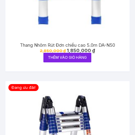
Thang Nhôm Rút Đơn chiều cao 5.0m DA-N50
Giá
Giá
1,850,000
₫
2,850,000
₫
gốc
hiện
THÊM VÀO GIỎ HÀNG
là:
tại
2,850,000 ₫.
là:
1,850,000 ₫.
Đang ưu đãi!