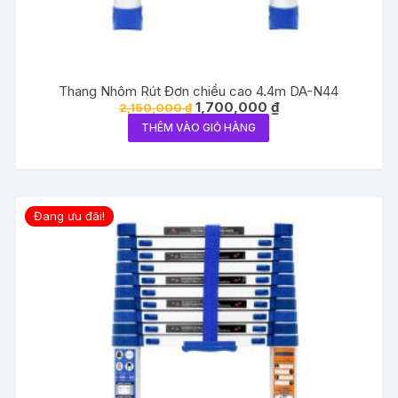
Thang Nhôm Rút Đơn chiều cao 4.4m DA-N44
Giá
Giá
1,700,000
₫
2,150,000
₫
gốc
hiện
THÊM VÀO GIỎ HÀNG
là:
tại
2,150,000 ₫.
là:
1,700,000 ₫.
Đang ưu đãi!