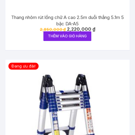
Thang nhôm rút lồng chữ A cao 2.5m duỗi thẳng 5.1m 5
bậc DA-A5
Giá
Giá
2,220,000
₫
2,850,000
₫
gốc
hiện
THÊM VÀO GIỎ HÀNG
là:
tại
2,850,000 ₫.
là:
2,220,000 ₫.
Đang ưu đãi!