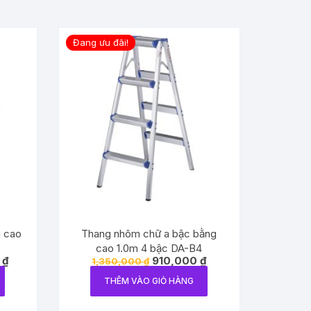
Đang ưu đãi!
u cao
Thang nhôm chữ a bậc bằng
cao 1.0m 4 bậc DA-B4
Giá
Giá
Giá
0
₫
910,000
₫
1,350,000
₫
hiện
gốc
hiện
tại
là:
tại
THÊM VÀO GIỎ HÀNG
là:
1,350,000 ₫.
là:
1,700,000 ₫.
910,000 ₫.