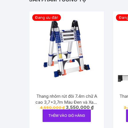
Đang ưu đãi!
Đang
Thang nhôm rút đôi 7.4m chữ A
Than
cao 3,7+3,7m Màu Đen và Xanh
Giá
Giá
3,550,000
₫
4,550,000
₫
3
có bánh xe
gốc
hiện
là:
tại
THÊM VÀO GIỎ HÀNG
4,550,000 ₫.
là:
3,550,000 ₫.