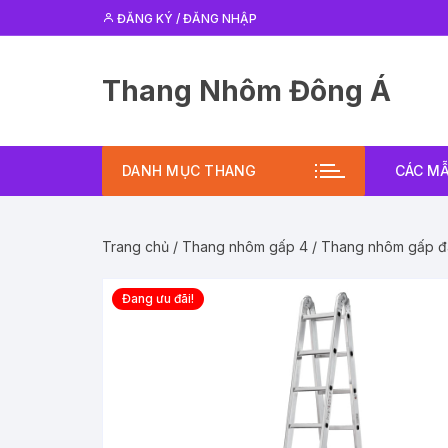
Chuyển
ĐĂNG KÝ / ĐĂNG NHẬP
tới
nội
dung
Thang Nhôm Đông Á
DANH MỤC THANG
CÁC M
Trang chủ
/
Thang nhôm gấp 4
/ Thang nhôm gấp đa
Đang ưu đãi!