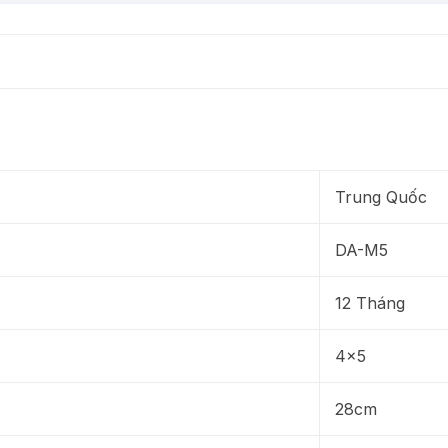
A
cao
2.79
duỗi
thẳng
5,86m
DA-
M5
số
Trung Quốc
lượng
DA-M5
12 Tháng
4×5
28cm