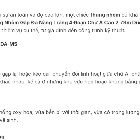
u sự an toàn và độ cao lớn, một chiếc
thang nhôm
có khả n
g Nhôm Gấp Đa Năng Trắng 4 Đoạn Chữ A Cao 2.79m Du
nhiệm vụ cụ thể, từ gia đình đến công trình kỹ thuật.
 DA-M5
ập lại hoặc kéo dài, chuyển đổi linh hoạt giữa chữ A, chữ 
t khác nhau, kể cả ở những khu vực hẹp hoặc không bằng 
ng oxy hóa, vừa bền bỉ với thời gian, vừa có trọng lượng
ệ sinh.
ng