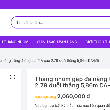
ẪU THANG NHÔM
CHÍNH SÁCH BÁN HÀNG
GIỚI THIỆU 
 năng trắng 4 đoạn chữ A cao 2.79 duỗi thẳng 5,86m DA-M5
Thang nhôm gấp đa năng t
2.79 duỗi thẳng 5,86m DA
Giá
Giá
2,060,000
₫
3,060,000
₫
gốc
hiện
là:
tại
Nếu bạn có bất kỳ thắc mắc nào liên quan đế
3,060,000 ₫.
là:
2,060,000 ₫