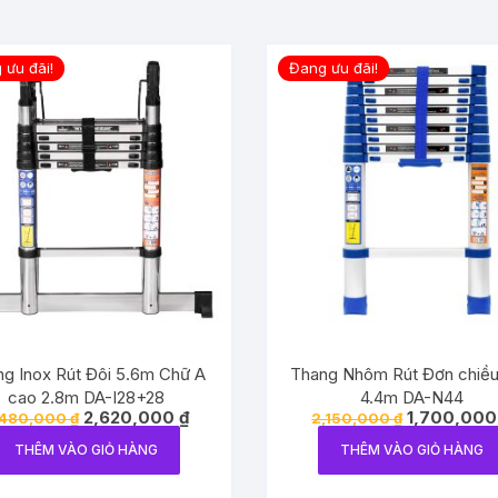
 ưu đãi!
Đang ưu đãi!
g Inox Rút Đôi 5.6m Chữ A
Thang Nhôm Rút Đơn chiề
cao 2.8m DA-I28+28
4.4m DA-N44
Giá
Giá
Giá
2,620,000
₫
1,700,00
,480,000
₫
2,150,000
₫
gốc
hiện
gốc
là:
tại
là:
THÊM VÀO GIỎ HÀNG
THÊM VÀO GIỎ HÀNG
3,480,000 ₫.
là:
2,150,000 ₫.
2,620,000 ₫.