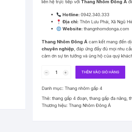
liên hệ trực tiếp với
Thang Nhôm Đông Á
để
Hotline:
0942.340.333
Địa chỉ:
Thôn Lưu Phái, Xã Ngũ Hiệ
Website:
thangnhomdonga.com
Thang Nhôm Đông Á
cam kết mang đến dị
chuyên nghiệp
, đáp ứng đầy đủ mọi nhu cầ
cảm ơn sự tin tưởng và ủng hộ của quý khách 
Thang
THÊM VÀO GIỎ HÀNG
nhôm
gấp
Danh mục:
Thang nhôm gấp 4
đa
năng
Thẻ:
thang gấp 4 đoạn
,
thang gấp đa năng
,
t
trắng
Thương hiệu:
Thang Nhôm Đông Á
4
đoạn
chữ